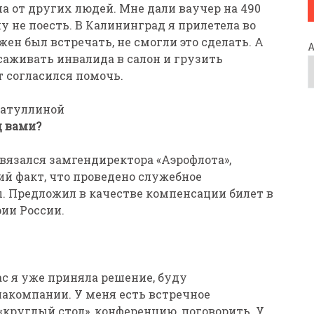
а от других людей. Мне дали ваучер на 490
му не поесть. В Калининград я прилетела во
жен был встречать, не смогли это сделать. А
саживать инвалида в салон и грузить
т согласился помочь.
матуллиной
д вами?
связался замгендиректора «Аэрофлота»,
ий факт, что проведено служебное
. Предложил в качестве компенсации билет в
рии России.
ас я уже приняла решение, буду
акомпании. У меня есть встречное
«круглый стол», конференцию, поговорить. У