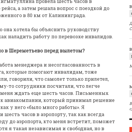
Нигматуллина провела шесть часов в
В
ейса, а затем решала вопрос с поездкой до
оженного в 80 км от Калининграда.
Д
С
что она хотела бы объяснить руководству
как наладить работу по перевозке инвалидов.
ло в Шереметьево перед вылетом?
работа менеджера и несогласованность в
М
та, которые помогают инвалидам, тоже
ли, говорили, что самолет только прилетел,
ему-то сотрудники посчитали, что легче
M
ь меня ждать еще шесть часов. Письменных
ик авиакомпании, который принимал решение
В
 как у него «было много работы». Я
с
и шесть часов в аэропорту, так как всегда
еду до аэропорта, кто меня встретит, поможет
отя я такая независимая и свободная, но в