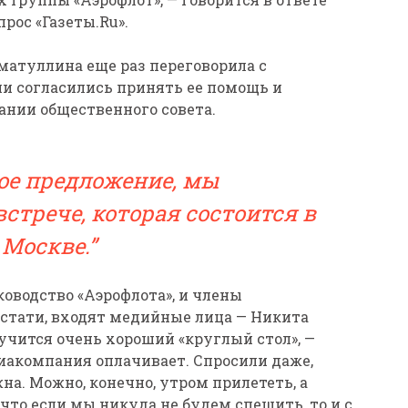
рос «Газеты.Ru».
матуллина еще раз переговорила с
ни согласились принять ее помощь и
ании общественного совета.
ое предложение, мы
встрече, которая состоится в
 Москве.
ководство «Аэрофлота», и члены
 кстати, входят медийные лица — Никита
чится очень хороший «круглый стол», —
виакомпания оплачивает. Спросили даже,
на. Можно, конечно, утром прилететь, а
 что если мы никуда не будем спешить, то и с