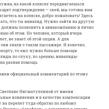
нужна, на какой коляске передвигаешься.
ходит подтверждение — окей, мы готовы вам
игаетесь на коляске, добро пожаловать! Здесь
зать, что ты инвалид. Нужно зайти на другую
мы должны позвонить в авиакомпанию и лично
знаю об этом. Но человек, который вчера
лет, не знает об этой опции. А для
они знали о таком пассажире. И конечно,
опорту, то ему нужно больше помощи.
лиды по слуху, по зрению, инвалиды-
на разная помощь.
тавили официальный комментарий по этому
е Светлане Нигматуллиной от имени
ьные извинения и в качестве компенсации
 на перелет туда-обратно по любому
 Группы «Аэрофлот», — говорится в ответе