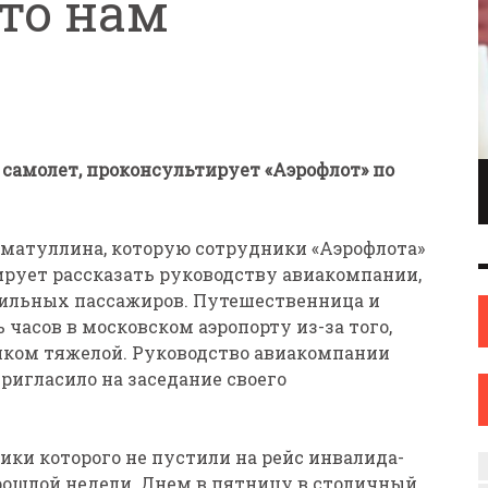
то нам
 самолет, проконсультирует «Аэрофлот» по
ПИОНКА ПО
ИНЖЕНЕР С ТВОРЧЕСКИМИ АМБИЦИЯМИ.
ОНКАМ ИЗ
ИЛИ КАК ЖЕНЩИНА ИЗ НОВОПОЛОЦКА
ОВА
НАШЛА СЕБЯ В ИСКУССТВЕ
матуллина, которую сотрудники «Аэрофлота»
ИСКУССТВО
12 СЕН
0
31 АВГ
0
нирует рассказать руководству авиакомпании,
бильных пассажиров. Путешественница и
часов в московском аэропорту из-за того,
ишком тяжелой. Руководство авиакомпании
ригласило на заседание своего
ики которого не пустили на рейс инвалида-
рошлой недели. Днем в пятницу в столичный