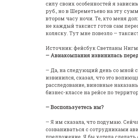
силу своих особенностей я зависим
руб., но в Шереметьево на эту сум
втором часу ночи. Те, кто меня дол
не каждый таксист готов сам пере
коляску. Тут мне повезло — таксис
Источник: фейсбук Светланы Ниг
— Авиакомпания извинилась пере
— Да, на следующий день со мной 
извинился, сказал, что это вопиющ
расследование, виновные наказаны
бизнес-классе на рейсе по террито
— Воспользуетесь им?
— Я им сказала, что подумаю. Сейч
созваниваться с сотрудниками ави
предложение. Я бы хотела сделать 