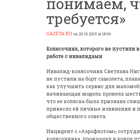
понимаем, ч
требуется»
GAZETA.RU
on 20.10.2015 at 18:06
Колясочник, которого не пустили в
ПАРАЛИМПИЙСКАЯ ЧЕМ
работе с инвалидами
БИАТЛОНУ И ЛЫЖНЫМ Г
КАЗАНИ ИРИНА ПОЛЯК
Инвалид-колясочник Светлана Ниг
БЕЗ НОГ
не пустили на борт самолета, пла
как улучшить сервис для маломо
начинающая модель провела шесть 
что ее коляска была признана сл
принесло ей личные извинения и п
общественного совета.
Инцидент с «Аэрофлотом», сотрудн
колясочника, произошел в конце п