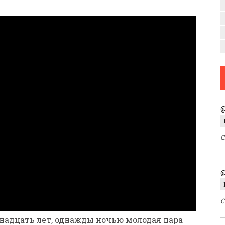
@
С
@
С
ятнадцать лет, однажды ночью молодая пара