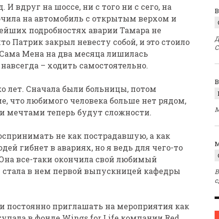
. И вдруг на шоссе, ни с того ни с сего, на
В
очила на автомобиль с открытым верхом и
нейших подробностях аварии Тамара не
Д
то Патрик закрыл невесту собой, и это стоило
С
 Сама Мена на два месяца лишилась
 навсегда – ходить самостоятельно.
о лет. Сначала были больницы, потом
е, что любимого человека больше нет рядом,
М
ми мечтами теперь будут сложности.
воспринимать не как пострадавшую, а как
M
ей гибнет в авариях, но я ведь для чего-то
. Она все-таки окончила свой любимый
и стала в нем первой выпускницей кафедры
В
с
ли постоянно приглашать на мероприятия как
упала в фонде Wings for Life компании Red