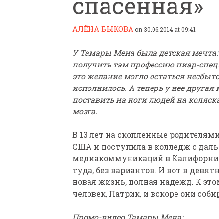
спасенная»
АЛЁНА БЫКОВА
on 30.06.2014 at 09:41
У Тамары Мена была детская мечта:
получить там профессию пиар-спец
это желание могло остаться несбыт
ПАРАЛИМПИЙСКАЯ ЧЕМ
исполнилось. А теперь у нее другая
БИАТЛОНУ И ЛЫЖНЫМ Г
поставить на ноги людей на коляск
КАЗАНИ ИРИНА ПОЛЯК
мозга.
БЕЗ НОГ
В 13 лет на скопленные родителям
США и поступила в колледж с дал
медиакоммуникаций в Калифорнийс
туда, без вариантов. И вот в девя
новая жизнь, полная надежд. К э
человек, Патрик, и вскоре они соб
Промо-видео Тамары Мена: