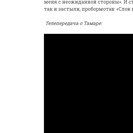
меня с неожиданной стороны». И с
так и застыли, пробормотав: «Слов 
Телепередача о Тамаре: