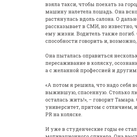
взяла такси, чтобы поехать за город
машину налетела лошадь. Она вск
растянулась вдоль салона. О даль
рассказывает в СМИ, но известно, ч
ему жизни. Водитель также погиб.
способности говорить и, возможно,
Она пыталась оправиться нескольк
пересаживание в коляску, осознани
а с желанной профессией и други
«А потом я решила, что надо себя 
выжившую, спасенную. Столько люд
осталась жить!», – говорит Тамара
университет, притом с отличием, 
PR на коляске.
И уже в студенческие годы ее ста
мотивационного спикера. Она выст