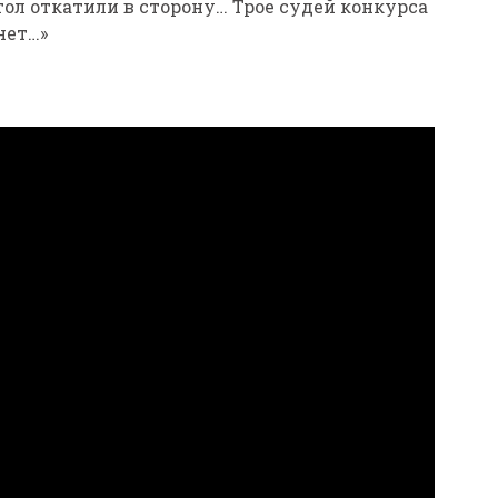
тол откатили в сторону… Трое судей конкурса
нет…»