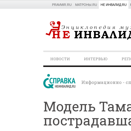
PRAVMIR.RU
МАТРОНЫ.RU
НЕ ИНВАЛИД.RU
PRIMARY
НОВОСТИ
ИНТЕРВЬЮ
РЕП
NAVIGATION
Информационно - сп
Модель Тама
пострадавша