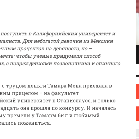
 поступить в Калифорнийский университет и
иалиста. Для небогатой девочки из Мексики
очным процентов на девяносто, но –
ПИОНКА ПО
ИНЖЕНЕР С ТВОРЧЕСКИМИ АМБИЦИЯМИ.
 мечта: чтобы ученые придумали способ
ОНКАМ ИЗ
ИЛИ КАК ЖЕНЩИНА ИЗ НОВОПОЛОЦКА
ах, с повреждениями позвоночника и спинного
ОВА
НАШЛА СЕБЯ В ИСКУССТВЕ
ИСКУССТВО
12 СЕН
0
31 АВГ
0
и с трудом деньги Тамара Мена приехала в
ьним прицелом – на факультет
кий университет в Станислаусе, и только
тнадцать она прошла по конкурсу. И началась
тому времени у Тамары был и любимый
ирались пожениться.