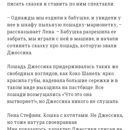
писать сказки и ставить по ним спектакли.
– Однажды мы ездили к бабушке, и увидели у
нее в шкафу пыльную лошадку-марионетку, –
рассказывает Лена. – Бабушка разрешила ее
забрать, мы играли с ней в машине, и начали
сочинять сказку про лошадь, которую звали
Джессика.
Лошадь Джессика придерживалась таких же
свободных взглядов, как Коко Шанель: ярко
красила губы, надевала большие сережки и в
таком виде выходила на пастбище. Все
лошади возмущались «Что это она
вытворяет!», но Джессика никого не слушала.
Лена Стефняк. Кошка с котятами. Не Джессика,
но тоже натура своенравная
Мне показалось, характер Джессики списан не