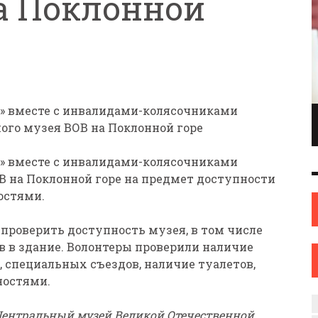
а Поклонной
х» вместе с инвалидами-колясочниками
ПИОНКА ПО
ИНЖЕНЕР С ТВОРЧЕСКИМИ АМБИЦИЯМИ.
ого музея ВОВ на Поклонной горе
ОНКАМ ИЗ
ИЛИ КАК ЖЕНЩИНА ИЗ НОВОПОЛОЦКА
ОВА
НАШЛА СЕБЯ В ИСКУССТВЕ
х» вместе с инвалидами-колясочниками
ИСКУССТВО
12 СЕН
0
31 АВГ
0
 на Поклонной горе на предмет доступности
остями.
проверить доступность музея, в том числе
в в здание. Волонтеры проверили наличие
 специальных съездов, наличие туалетов,
ностями.
 Центральный музей Великой Отечественной