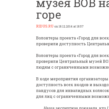
музея ВОВ н
горе
RIDUS.RU
on 18.12.2014 at 18:57
Волонтеры проекта «Город для все
ПАРАЛИМПИЙСКАЯ ЧЕМ
проверили доступность Центральн
БИАТЛОНУ И ЛЫЖНЫМ Г
КАЗАНИ ИРИНА ПОЛЯК
Волонтеры проекта «Город для все
БЕЗ НОГ
проверили Центральный музей ВОВ
людям с ограниченными возможн
В ходе мероприятия организаторы 
доступность всех входов и выходо
пандусов для инвалидных колясок,
для лиц с ограниченными возмож
Наша экспертиза показала, что