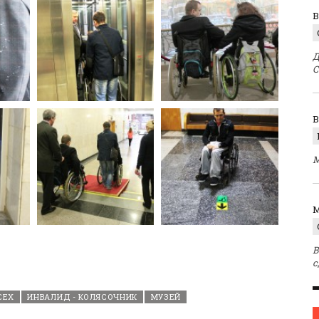
В
Д
С
М
M
В
с
СЕХ
ИНВАЛИД - КОЛЯСОЧНИК
МУЗЕЙ