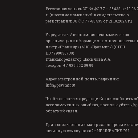
Реестровая запись ЭЛ № ФС 77 – 85438 от 13.06.
г. (внесение изменений в свидетельство о
регистрации: ЭЛ ФС 77-88435 от 21.10.2024 г.)
Учредитель: Автономная некоммерческая
организация информационно-познавательн
центр «Правмир» (АНО «Правмир») (ОГРН
1107799036730)
Главный редактор: Данилова А.А.
Телефон: +7 929 952 59 99
Адрес электронной почты редакции:
info@pravmir.ru
Чтобы связаться с редакцией или сообщить о
всех замеченных ошибках, воспользуйтесь
фо
обратной связи
.
При использовании материалов просим став
активную ссылку на сайт
НЕ ИНВАЛИД.RU