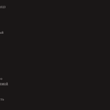
2023
ый
бо
рмой
ить