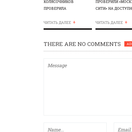
КОЛЯСОЧНИКОВ
ПРОВЕРИЛИ «МОСК
ПРОВЕРИЛА
СИТИ» НА ДОСТУП
ТРЕТЬЯКОВСКУЮ
ДЛЯ ИНВАЛИДОВ
+
+
ГАЛЕРЕЮ НА
ЧИТАТЬ ДАЛЕЕ
ЧИТАТЬ ДАЛЕЕ
ДОСТУПНОСТЬ
THERE ARE NO COMMENTS
AD