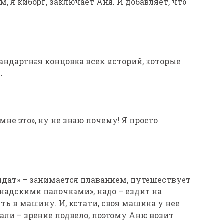
м, я киборг, заключает Аня. И добавляет, что
стандартная концовка всех историй, которые
.
 мне это», ну не знаю почему! Я просто
лдат» – занимается плаванием, путешествует
канадскими палочками», надо – ездит на
ть в машину. И, кстати, своя машина у нее
дали – зрение подвело, поэтому Аню возит