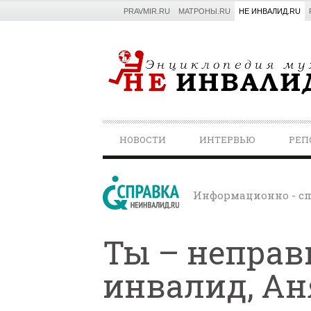
PRAVMIR.RU
МАТРОНЫ.RU
НЕ ИНВАЛИД.RU
PRIMARY
НОВОСТИ
ИНТЕРВЬЮ
РЕП
NAVIGATION
Информационно - сп
Ты – непра
инвалид, Ан