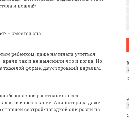
стала и пошла!»
я? – смеется она.
ным ребенком, даже начинала учиться
– врачи так и не выяснили что и когда. Но
@
в тяжелой форме, двусторонний паралич.
С
 на «безопасное расстояние» всех
@
жалость и сюсюканье. Аня потеряла даже
 старшей сестрой-погодкой они росли на
С