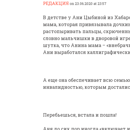
РЕДАКЦИЯ
on 23.06.2020 at 23:57
В детстве у Ани Цыбиной из Хабаро
мама, которая привязывала дочкин
растопыривать пальцы, скрюченны
словно мальчишки в дворовой игре
шутка, что Анина мама – «внебрачн
ПАРАЛИМПИЙСКАЯ ЧЕМ
Ани выработался каллиграфически
БИАТЛОНУ И ЛЫЖНЫМ Г
КАЗАНИ ИРИНА ПОЛЯК
БЕЗ НОГ
А еще она обеспечивает всю семью
инвалидностью, которым досталис
Перебьешься, встала и пошла!
Аня до сих пор иногда «включает и