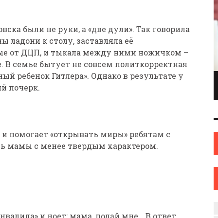
вска были не руки, а «две дули». Так говорила
ы ладони к столу, заставляла её
е от ДЦП, и тыкала между ними ножичком –
. В семье бытует не совсем политкорректная
ый ребенок Гитлера». Однако в результате у
ПИОНКА ПО
ИНЖЕНЕР С ТВОРЧЕСКИМИ АМБИЦИЯМИ.
й почерк.
ОНКАМ ИЗ
ИЛИ КАК ЖЕНЩИНА ИЗ НОВОПОЛОЦКА
ОВА
НАШЛА СЕБЯ В ИСКУССТВЕ
ИСКУССТВО
12 СЕН
0
31 АВГ
0
 и помогает «открывать миры» ребятам с
ь мамы с менее твердым характером.
нвалида» и ноет: мама, подай мне… В ответ