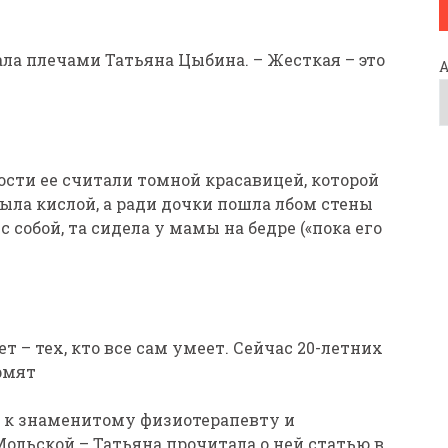
ожала плечами Татьяна Цыбина. – Жесткая – это
ости ее считали томной красавицей, которой
Была кислой, а ради дочки пошла лбом стены
с собой, та сидела у мамы на бедре («пока его
ет – тех, кто все сам умеет. Сейчас 20-летних
рмят
ю к знаменитому физиотерапевту и
Мольской – Татьяна прочитала о ней статью в