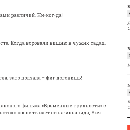
В
ами различий. Ни-ког-да!
Д
С
есте. Когда воровали вишню в чужих садах,
М
гла, зато ползала – фиг догонишь!
M
В
онансного фильма «Временные трудности» с
с
естоко воспитывает сына-инвалида, Аня