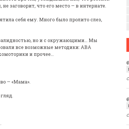
 не заговорит, что его место — в интернате.
ятила себя ему. Много было пролито слез,
нвалидностью, но и с окружающими… Мы
ьзовали все возможные методики: ABA
хомоторики и прочее…
@
С
ово — «Мама».
згляд.
@
С
.