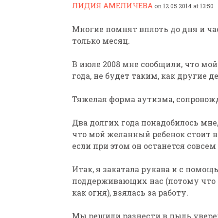
ЛИДИЯ АМЕЛИЧЕВА
on 12.05.2014 at 13:50
Многие помнят вплоть до дня и ч
только месяц.
В июле 2008 мне сообщили, что мой
года, не будет таким, как другие д
ПАРАЛИМПИЙСКАЯ ЧЕМ
БИАТЛОНУ И ЛЫЖНЫМ Г
Тяжелая форма аутизма, сопровож
КАЗАНИ ИРИНА ПОЛЯК
БЕЗ НОГ
Два долгих года понадобилось мне,
что мой желанный ребенок стоит в
если при этом он останется совсе
Итак, я закатала рукава и с помощ
поддерживающих нас (потому что 
как огня), взялась за работу.
Мы решили разнести в пыль уверен