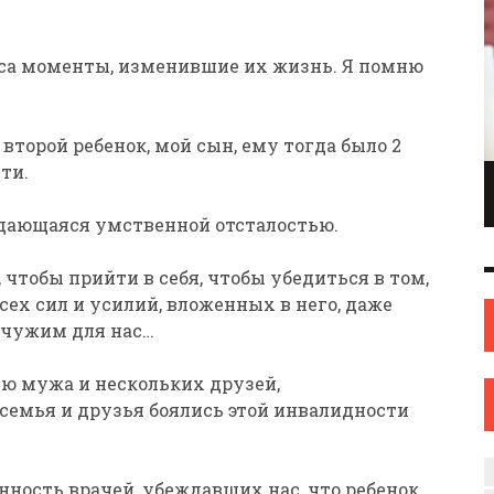
аса моменты, изменившие их жизнь. Я помню
 второй ребенок, мой сын, ему тогда было 2
ети.
ПИОНКА ПО
ИНЖЕНЕР С ТВОРЧЕСКИМИ АМБИЦИЯМИ.
ОНКАМ ИЗ
ИЛИ КАК ЖЕНЩИНА ИЗ НОВОПОЛОЦКА
дающаяся умственной отсталостью.
ОВА
НАШЛА СЕБЯ В ИСКУССТВЕ
ИСКУССТВО
12 СЕН
0
31 АВГ
0
 чтобы прийти в себя, чтобы убедиться в том,
сех сил и усилий, вложенных в него, даже
м чужим для нас…
ью мужа и нескольких друзей,
семья и друзья боялись этой инвалидности
ность врачей, убеждавших нас, что ребенок