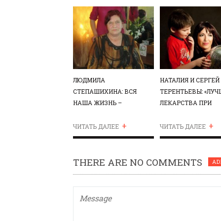
ЛЮДМИЛА
НАТАЛИЯ И СЕРГЕЙ
СТЕПАШИХИНА: ВСЯ
ТЕРЕНТЬЕВЫ: «ЛУ
НАША ЖИЗНЬ –
ЛЕКАРСТВА ПРИ
ИСПЫТАНИЕ, НО ОНА
АУТИЗМЕ – СЕМЬЯ,
+
+
ПРОДОЛЖАЕТСЯ!
ЛЮБОВЬ, МУЗЫКА»
ЧИТАТЬ ДАЛЕЕ
ЧИТАТЬ ДАЛЕЕ
THERE ARE NO COMMENTS
AD