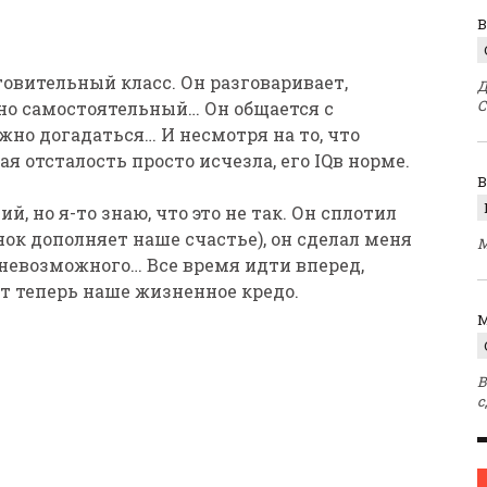
В
отовительный класс. Он разговаривает,
Д
С
нно самостоятельный… Он общается с
жно догадаться… И несмотря на то, что
я отсталость просто исчезла, его IQв норме.
ий, но я-то знаю, что это не так. Он сплотил
ок дополняет наше счастье), он сделал меня
М
 невозможного… Все время идти вперед,
вот теперь наше жизненное кредо.
M
В
с