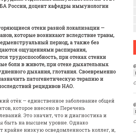
А России, доцент кафедры иммунологии
оряющиеся отеки разной локализации —
ганов, которые возникают вследствие травм,
редменструальный период, а также без
даются ощущениями распирания,
ся трудоспособность, при отеках стенки
е боли в животе, при отеке дыхательных
@
удненного дыхания, глотания. Своевременно
назначить патогенетическую терапию и
С
последствий рецидивов НАО.
ий отёк — единственное заболевание общей
@
в, которое внесено в Перечень
ваний. Это значит, что и диагностика и
С
ы быть на высшем уровне. Однако
 крайне низкую осведомленность коллег, и,