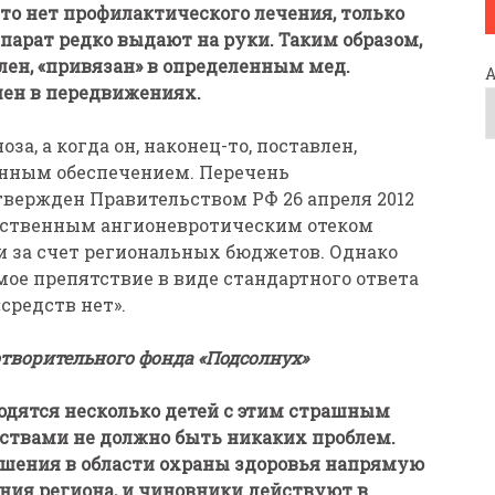
что нет профилактического лечения, только
епарат редко выдают на руки. Таким образом,
лен, «привязан» в определенным мед.
чен в передвижениях.
а, а когда он, наконец-то, поставлен,
енным обеспечением. Перечень
ержден Правительством РФ 26 апреля 2012
едственным ангионевротическим отеком
 за счет региональных бюджетов. Однако
ое препятствие в виде стандартного ответа
средств нет».
отворительного фонда «Подсолнух»
одятся несколько детей с этим страшным
арствами не должно быть никаких проблем.
ошения в области охраны здоровья напрямую
ния региона, и чиновники действуют в