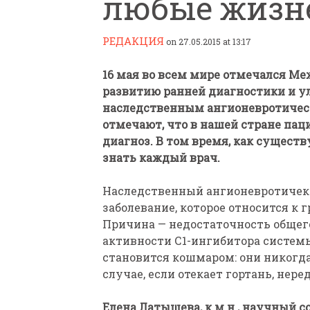
любые жизн
РЕДАКЦИЯ
on 27.05.2015 at 13:17
16 мая во всем мире отмечался М
развитию ранней диагностики и у
наследственным ангионевротичес
ПАРАЛИМПИЙСКАЯ ЧЕМ
отмечают, что в нашей стране па
БИАТЛОНУ И ЛЫЖНЫМ Г
диагноз. В том время, как сущест
КАЗАНИ ИРИНА ПОЛЯК
знать каждый врач.
БЕЗ НОГ
Наследственный ангионевротичек
заболевание, которое относится 
Причина — недостаточность общег
активности С1-ингибитора систем
становится кошмаром: они никогда 
случае, если отекает гортань, нере
Елена Латышева, к.м.н., научный