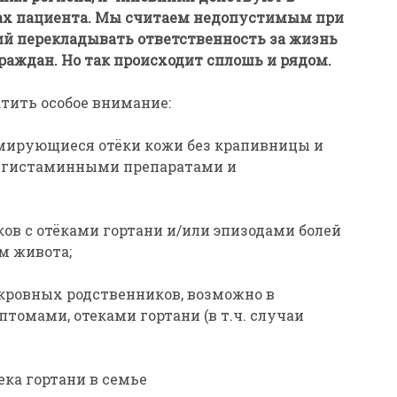
есах пациента. Мы считаем недопустимым при
й перекладывать ответственность за жизнь
граждан. Но так происходит сплошь и рядом.
тить особое внимание:
ирующиеся отёки кожи без крапивницы и
тигистаминными препаратами и
ов с отёками гортани и/или эпизодами болей
ем живота;
кровных родственников, возможно в
омами, отеками гортани (в т.ч. случаи
ека гортани в семье