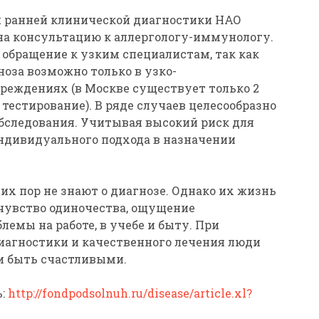
ия ранней клинической диагностики НАО
на консультацию к аллергологу-иммунологу.
 обращение к узким специалистам, так как
оза возможно только в узко-
еждениях (в Москве существует только 2
тестирование). В ряде случаев целесообразно
обследования. Учитывая высокий риск для
ндивидуального подхода в назначении
их пор не знают о диагнозе. Однако их жизнь
 чувство одиночества, ощущение
емы на работе, в учебе и быту. При
иагностики и качественного лечения люди
и быть счастливыми.
ь:
http://fondpodsolnuh.ru/disease/article.xl?