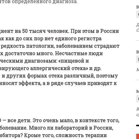
нтов определенного диагноза.
В
Д
С
иент на 50 тысяч человек. При этом в России
к как до сих пор нет единого регистра
 редкость патологии, заболеванием страдают
их достаточно много. Несчастные люди
ическими диагнозами: «пищевой и
вирующего аллергический отека» и др.
М
 и других формах отека различный, поэтому
носят эффекта, а в ряде случаев приводят к
M
В
с
— все дети. Это очень мало, в контексте того,
болевание. Много ли лабораторий в России,
битора? Кроме того, сложность терапии