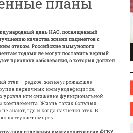
енные планы
еждународный день НАО, посвященный
лучшению качества жизни пациентов с
ким отеком. Российские иммунологи
ПИОНКА ПО
ИНЖЕНЕР С ТВОРЧЕСКИМИ АМБИЦИЯМИ.
циентам годами не могут поставить верный
ОНКАМ ИЗ
ИЛИ КАК ЖЕНЩИНА ИЗ НОВОПОЛОЦКА
вуют признаки заболевания, о которых должен
ОВА
НАШЛА СЕБЯ В ИСКУССТВЕ
ИСКУССТВО
12 СЕН
0
31 АВГ
0
ий отёк — редкое, жизнеугрожающее
к группе первичных иммунодефицитов.
о уровня или снижение функциональной
ы комплемента. Жизнь таких больных
не знают, где и когда начнется отек. В
дко наступает смерть.
 сотрудник отделения иммунопатологии ФГБУ