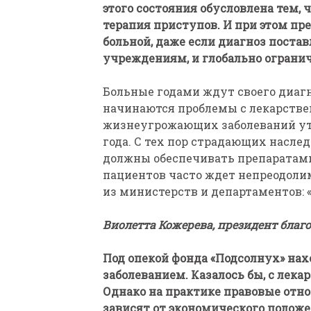
этого состояния обусловлена тем, 
терапия приступов. И при этом пр
больной, даже если диагноз постав
учреждениям, и глобально ограни
Больные годами ждут своего диагноз
начинаются проблемы с лекарств
жизнеугрожающих заболеваний утв
года. С тех пор страдающих насл
должны обеспечивать препаратами
пациентов часто ждет непреодолим
из министерств и департаментов: «
Виолетта Кожерева, президент благ
Под опекой фонда «Подсолнух» нах
заболеванием. Казалось бы, с лек
Однако на практике правовые отн
зависят от экономического положе