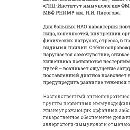
«ГНЦ-Институт иммунологии» ФМБ
МБФ РНИМУ им. Н.И. Пирогова:
Для больных НАО характерны повт
лица, конечностей, внутренних ор
физических нагрузок, стресса, в п
видимых причин. Отёки сопровож
нарушается самочувствие, снижает
кишечника появляются нестерпимы
путей – возникает ощущение затр
поставленный диагноз позволяет 
предупредить развитие тяжелых 
Наследственный ангионевротическ
группы первичных иммунодефицито
жизнеугрожающих орфанных заболе
лекарственное обеспечение должн
аллергологи-иммунологи отмечают