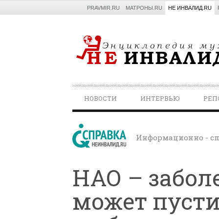
PRAVMIR.RU
МАТРОНЫ.RU
НЕ ИНВАЛИД.RU
PRIMARY
НОВОСТИ
ИНТЕРВЬЮ
РЕП
NAVIGATION
Информационно - сп
НАО – забол
может пусти