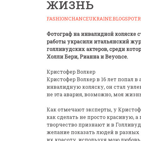
жизнь
FASHIONCHANCEUKRAINE.BLOGSPOT.
Фотограф на инвалидной коляске с
работы украсили итальянский журн
голливудских актеров, среди кото
ПАРАЛИМПИЙСКАЯ ЧЕМ
Холли Бери, Рианна и Beyonce.
БИАТЛОНУ И ЛЫЖНЫМ Г
КАЗАНИ ИРИНА ПОЛЯК
Кристофер Волкер
БЕЗ НОГ
Кристофер Волкер в 16 лет попал в 
инвалидную коляску, он стал увлек
не эта авария, возможно, моя жизн
Как отмечают эксперты, у Кристофе
как сделать не просто красивую, 
творчество признают и в Голливуде
желание показать людей в разных 
их красоту, используя мою любовь 