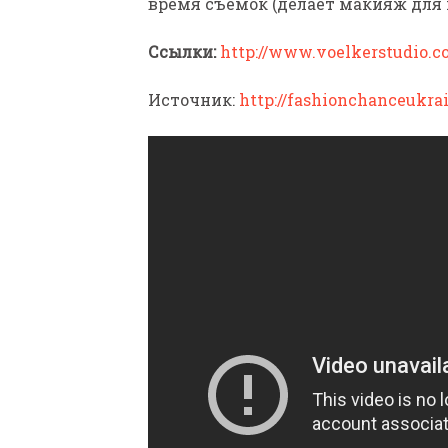
время съемок (делает макияж для 
Ссылки:
http://www.voelkerstudio.c
Источник:
http://fashionchanceukrai