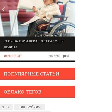
ТАТЬЯНА ГОРБАНЕВА – ХВАТИТ МЕНЯ
МАРШРУТ ПО ЗВУК
ЛЕЧИТЬ!
ЛЮДИ
ИНТЕРВЬЮ
30 СЕН
0
ПОПУЛЯРНЫЕ СТАТЬИ
ОБЛАКО ТЕГОВ
TED
НИК ВУЙЧИЧ