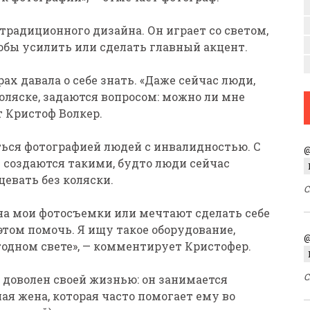
традиционного дизайна. Он играет со светом,
тобы усилить или сделать главный акцент.
ах давала о себе знать. «Даже сейчас люди,
оляске, задаются вопросом: можно ли мне
т Кристоф Волкер.
ться фотографией людей с инвалидностью. С
@
 создаются такими, будто люди сейчас
цевать без коляски.
С
на мои фотосъемки или мечтают сделать себе
этом помочь. Я ищу такое оборудование,
@
годном свете», — комментирует Кристофер.
С
 доволен своей жизнью: он занимается
ая жена, которая часто помогает ему во