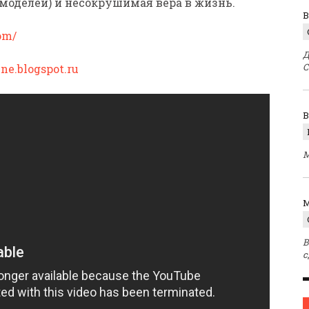
моделей) и несокрушимая вера в жизнь.
В
om/
Д
С
ne.blogspot.ru
М
M
В
с