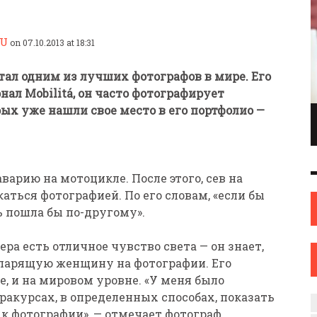
RU
on 07.10.2013 at 18:31
тал одним из лучших фотографов в мире. Его
ал Mobilitá, он часто фотографирует
рых уже нашли свое место в его портфолио —
ПИОНКА ПО
ИНЖЕНЕР С ТВОРЧЕСКИМИ АМБИЦИЯМИ.
ОНКАМ ИЗ
ИЛИ КАК ЖЕНЩИНА ИЗ НОВОПОЛОЦКА
ОВА
НАШЛА СЕБЯ В ИСКУССТВЕ
ИСКУССТВО
12 СЕН
0
31 АВГ
0
аварию на мотоцикле. После этого, сев на
аться фотографией. По его словам, «если бы
ь пошла бы по-другому».
ра есть отличное чувство света — он знает,
а парящую женщину на фотографии. Его
, и на мировом уровне. «У меня было
ракурсах, в определенных способах, показать
к фотографии», — отмечает фотограф.