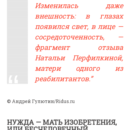
Изменилась даже
внешность: в глазах
появился свет, в лице —
сосредоточенность, —
фрагмент отзыва
Натальи Перфилкиной,
матери одного из
реабилитантов.
© Андрей Гулютин/Ridus.ru
НУЖДА — МАТЬ ИЗОБРЕТЕНИЯ,
ИЛИ БЕСЧЕЛОВЕЧНЫЙ