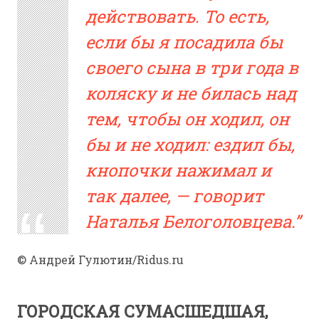
действовать. То есть,
если бы я посадила бы
своего сына в три года в
коляску и не билась над
тем, чтобы он ходил, он
бы и не ходил: ездил бы,
кнопочки нажимал и
так далее, — говорит
Наталья Белоголовцева.
© Андрей Гулютин/Ridus.ru
ГОРОДСКАЯ СУМАСШЕДШАЯ,