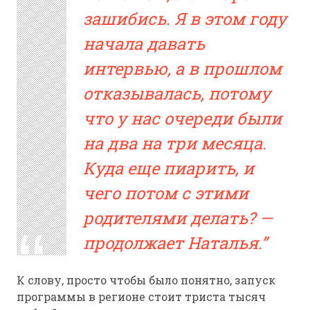
зашибись. Я в этом году
начала давать
интервью, а в прошлом
отказывалась, потому
что у нас очереди были
на два на три месяца.
Куда еще пиарить, и
чего потом с этими
родителями делать? —
продолжает Наталья.
К слову, просто чтобы было понятно, запуск
программы в регионе стоит триста тысяч