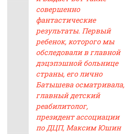
совершенно
фантастические
результаты. Первый
ребенок, которого мы
обследовали в главной
дэцэпэшной больнице
страны, его лично
Батышева осматривала,
главный детский
реабилитолог,
президент ассоциации
по ДЦП, Максим Юшин