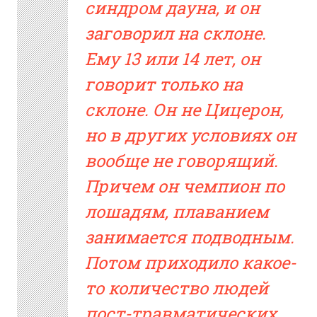
синдром дауна, и он
заговорил на склоне.
Ему 13 или 14 лет, он
говорит только на
склоне. Он не Цицерон,
но в других условиях он
вообще не говорящий.
Причем он чемпион по
лошадям, плаванием
занимается подводным.
Потом приходило какое-
то количество людей
пост-травматических,