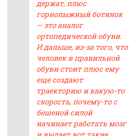
держат, плюс
горнолыжный ботинок
— это аналог
ортопедической обуви.
И дальше, из-за того, что
человек в правильной
обуви стоит плюс ему
еще создают
траекторию и какую-то
скорость, почему-то с
бешеной силой
начинает работать мозг
и выдает вот такие