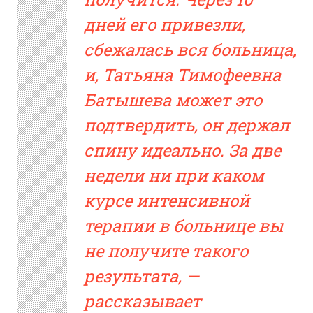
дней его привезли,
сбежалась вся больница,
и, Татьяна Тимофеевна
Батышева может это
подтвердить, он держал
спину идеально. За две
недели ни при каком
курсе интенсивной
терапии в больнице вы
не получите такого
результата, —
рассказывает