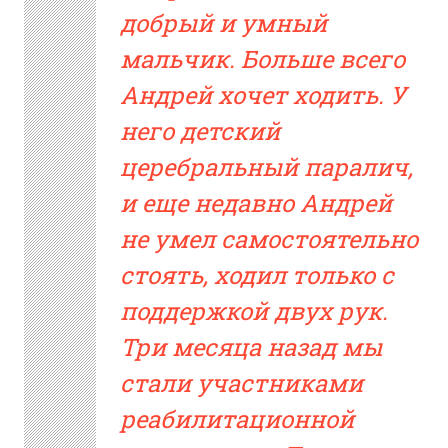
добрый и умный
мальчик. Больше всего
Андрей хочет ходить. У
него детский
церебральный паралич,
и еще недавно Андрей
не умел самостоятельно
стоять, ходил только с
поддержкой двух рук.
Три месяца назад мы
стали участниками
реабилитационной