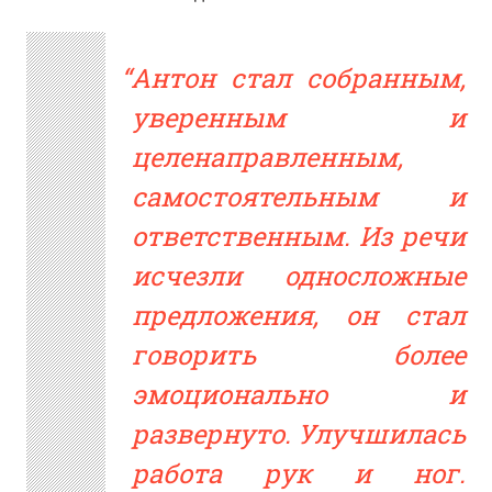
Антон стал собранным,
уверенным и
целенаправленным,
самостоятельным и
ответственным. Из речи
исчезли односложные
предложения, он стал
говорить более
эмоционально и
развернуто. Улучшилась
работа рук и ног.