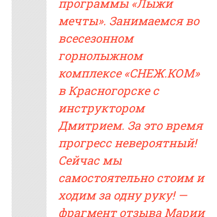
программы «Лыжи
мечты». Занимаемся во
всесезонном
горнолыжном
комплексе «СНЕЖ.КОМ»
в Красногорске с
инструктором
Дмитрием. За это время
прогресс невероятный!
Сейчас мы
самостоятельно стоим и
ходим за одну руку! —
фрагмент отзыва Марии