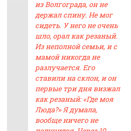
из Волгограда, он не
держал спину. Не мог
сидеть. У него не очень
шло, орал как резаный.
Из неполной семьи, и с
мамой никогда не
разлучается. Его
ставили на склон, и он
первые три дня визжал
как резаный: «Где моя
Люда?» Я думала,
вообще ничего не
получится. Через 10