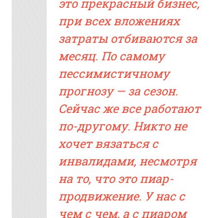
это прекрасный бизнес,
при всех вложениях
затраты отбиваются за
месяц. По самому
пессимистичному
прогнозу — за сезон.
Сейчас же все работают
по-другому. Никто не
хочет вязаться с
инвалидами, несмотря
на то, что это пиар-
продвижение. У нас с
чем с чем, а с пиаром