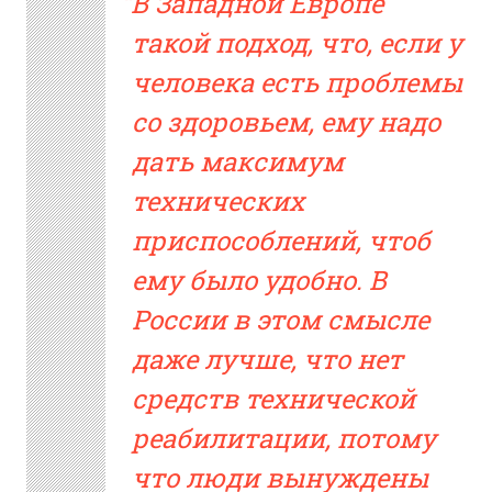
В Западной Европе
такой подход, что, если у
человека есть проблемы
со здоровьем, ему надо
дать максимум
технических
приспособлений, чтоб
ему было удобно. В
России в этом смысле
даже лучше, что нет
средств технической
реабилитации, потому
что люди вынуждены