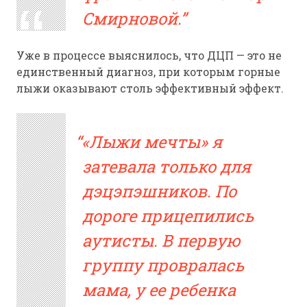
Смирновой.
Уже в процессе выяснилось, что ДЦП — это не
единственный диагноз, при которым горные
лыжи оказывают столь эффективный эффект.
«Лыжи мечты» я
затевала только для
дэцэпэшников. По
дороге прицепились
аутисты. В первую
группу провралась
мама, у ее ребенка