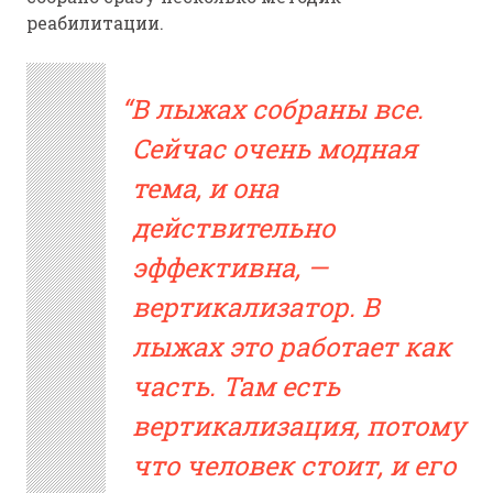
реабилитации.
В лыжах собраны все.
Сейчас очень модная
тема, и она
действительно
эффективна, —
вертикализатор. В
лыжах это работает как
часть. Там есть
вертикализация, потому
что человек стоит, и его