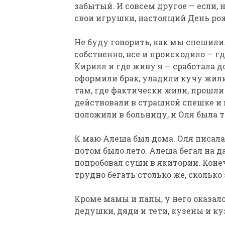
забытый. И совсем другое — если, н
свои игрушки, настоящий День рож
Не буду говорить, как мы спешили
собственно, все и происходило — 
Кирилл и где живу я — сработала д
оформили брак, уладили кучу жил
там, где фактически жили, прошл
действовали в страшной спешке и 
положили в больницу, и Оля была т
К маю Алеша был дома. Оля писала,
потом было лето. Алеша бегал на да
попробовал суши в якитории. Конеч
трудно бегать столько же, сколько
Кроме мамы и папы, у него оказал
дедушки, дяди и тети, кузены и к