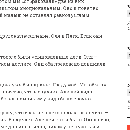
том мы «отбраковали» две из них —
В
слишком эмоциональным. Оно и понятно:
ой малыш не оставлял равнодушным
Д
С
ругое впечатление. Оля и Петя. Если они
.
оторого были усыновленные дети, Оля —
ском хосписе. Они оба прекрасно понимали,
М
лецов» уже был принят Госдумой. Мы об этом
M
понятно, что в случае с Алешей надо
болел, помочь ему надо было срочно.
В
с
фразу, что если человека нельзя вылечить —
чь. В случае с Алешей так и было. Одно дело,
доме для инвалидов, никому не нужный и