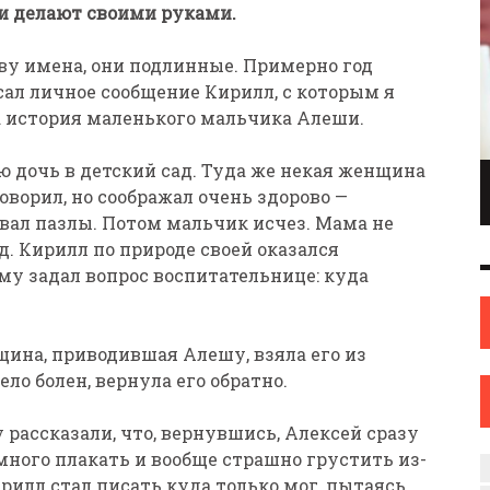
ди делают своими руками.
ву имена, они подлинные. Примерно год
ал личное сообщение Кирилл, с которым я
а история маленького мальчика Алеши.
 дочь в детский сад. Туда же некая женщина
ПИОНКА ПО
ИНЖЕНЕР С ТВОРЧЕСКИМИ АМБИЦИЯМИ.
ворил, но соображал очень здорово —
ОНКАМ ИЗ
ИЛИ КАК ЖЕНЩИНА ИЗ НОВОПОЛОЦКА
вал пазлы. Потом мальчик исчез. Мама не
ОВА
НАШЛА СЕБЯ В ИСКУССТВЕ
д. Кирилл по природе своей оказался
ИСКУССТВО
12 СЕН
0
31 АВГ
0
у задал вопрос воспитательнице: куда
щина, приводившая Алешу, взяла его из
ло болен, вернула его обратно.
 рассказали, что, вернувшись, Алексей сразу
много плакать и вообще страшно грустить из-
ирилл стал писать куда только мог, пытаясь