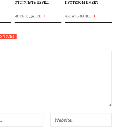
ОТСТУПАТЬ ПЕРЕД
ПРОТЕЗОМ ИМЕЕТ
ТРУДНОСТЯМИ
ПРЕИМУЩЕСТВО ПЕРЕД
+
+
ЗДОРОВЫМИ
ЧИТАТЬ ДАЛЕЕ
ЧИТАТЬ ДАЛЕЕ
СПОРТСМЕНАМИ
D YOURS