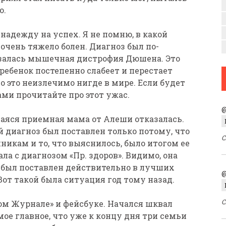
о.
 надежду на успех. Я не помню, в какой
очень тяжело болен. Диагноз был по-
залась мышечная дистрофия Дюшена. Это
ребенок постепенно слабеет и перестает
о это неизлечимо нигде в мире. Если будет
сами прочитайте про этот ужас.
@
аяся приемная мама от Алеши отказалась.
й диагноз был поставлен только потому, что
С
никам и то, что выяснилось, было итогом ее
ла с диагнозом «Пр. здоров». Видимо, она
 был поставлен действительно в лучших
@
Вот такой была ситуация год тому назад.
С
вом Журнале» и фейсбуке. Начался шквал
ое главное, что уже к концу дня три семьи