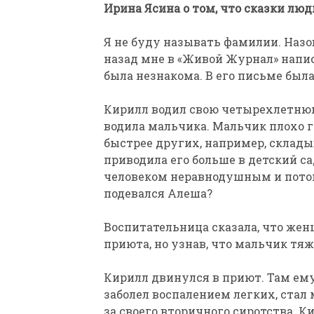
Ирина Ясина о том, что сказки лю
Я не буду называть фамилии. Назо
назад мне в «Живой Журнал» напис
была незнакома. В его письме был
Кирилл водил свою четырехлетнюю
ПАРАЛИМПИЙСКАЯ ЧЕМ
водила мальчика. Мальчик плохо го
БИАТЛОНУ И ЛЫЖНЫМ Г
быстрее других, например, склады
КАЗАНИ ИРИНА ПОЛЯК
приводила его больше в детский са
БЕЗ НОГ
человеком неравнодушным и потом
подевался Алеша?
Воспитательница сказала, что жен
приюта, но узнав, что мальчик тяже
Кирилл двинулся в приют. Там ему
заболел воспалением легких, стал 
за своего вторичного сиротства. К