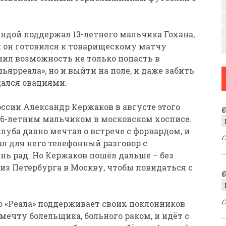
ндой поддержал 13-летнего мальчика Гохана,
й он готовился к товарищескому матчу
чил возможность не только попасть в
ьярреала», но и выйти на поле, и даже забить
дался овациями.
ссии Александр Кержаков в августе этого
@
16-летним мальчиком в московском хосписе.
луба давно мечтал о встрече с форвардом, и
С
л для него телефонный разговор с
нь рад. Но Кержаков пошёл дальше – без
з Петербурга в Москву, чтобы повидаться с
@
С
о «Реала» поддерживает своих поклонников
 мечту болельщика, больного раком, и идёт с