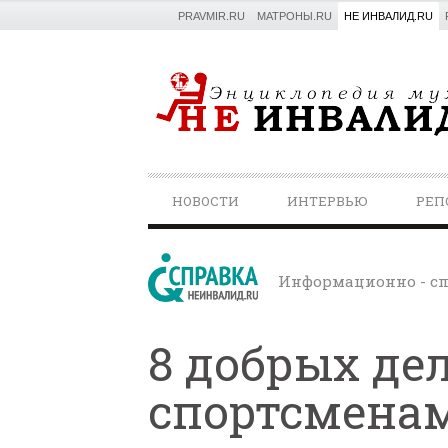
PRAVMIR.RU
МАТРОНЫ.RU
НЕ ИНВАЛИД.RU
PRIMARY
НОВОСТИ
ИНТЕРВЬЮ
РЕП
NAVIGATION
Информационно - сп
8 добрых де
спортсмена