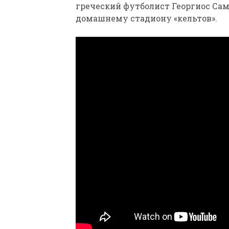
греческий футболист Георгиос Сама
домашнему стадиону «кельтов».