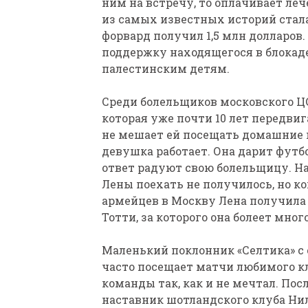
ним на встречу, то оплачивает ле
из самых известных историй стала
форвард получил 1,5 млн долларов
поддержку находящегося в блокаде
палестинским детям.
Среди болельщиков московского ЦС
которая уже почти 10 лет передвиг
не мешает ей посещать домашние 
девушка работает. Она дарит футбо
ответ радуют свою болельщицу. На
Лены поехать не получилось, но к
армейцев в Москву Лена получила 
Тотти, за которого она болеет много
Маленький поклонник «Селтика» с
часто посещает матчи любимого кл
команды так, как и не мечтал. По
наставник шотландского клуба Нил