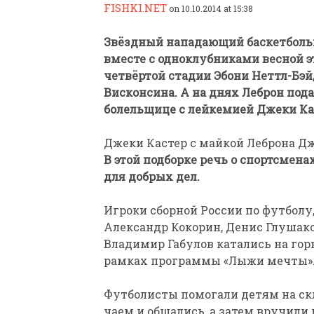
FISHKI.NET
on 10.10.2014 at 15:38
Звёздный нападающий баскетболь
вместе с одноклубниками весной э
четвёртой стадии Эбони Неттл-Бэй
Висконсина. А на днях Леброн под
болельщице с лейкемией Джеки Ка
ПАРАЛИМПИЙСКАЯ ЧЕМ
БИАТЛОНУ И ЛЫЖНЫМ Г
Джеки Кастер с майкой Леброна Д
КАЗАНИ ИРИНА ПОЛЯК
В этой подборке речь о спортсмен
БЕЗ НОГ
для добрых дел.
Игроки сборной России по футболу
Александр Кокорин, Денис Глушак
Владимир Габулов катались на го
рамках программы «Лыжи мечты»
Футболисты помогали детям на ск
чаем и общались, а затем вручил