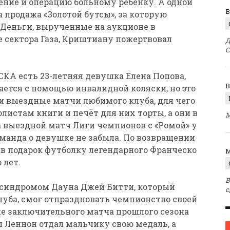
чение и операцию больному ребёнку. А одной
В
 продажа «Золотой бутсы», за которую
. Деньги, вырученные на аукционе в
 сектора Газа, Криштиану пожертвовал
Д
С
КА есть 23-летняя девушка Елена Попова,
ается с помощью инвалидной коляски, но это
и выездные матчи любимого клуба, для чего
листам книги и печёт для них торты, а они в
М
 выездной матч Лиги чемпионов с «Ромой» у
оманда о девушке не забыла. По возвращении
в подарок футболку легендарного Франческо
M
 лет.
В
 синдромом Дауна Джей Битти, который
с
уба, смог отпраздновать чемпионство своей
сле заключительного матча прошлого сезона
 Леннон отдал мальчику свою медаль, а