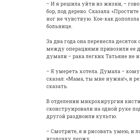
– И я решила уйти из жизни, – говор
бор, под дерево. Сказала: «Простите
ног не чувствую. Кое-как доползла
больнице.
За два года она перенесла десяток
между операциями привозили ее до
думали – рака легких Татьяне не и
– Я умереть хотела. Думала – ком
сказал: «Мама, ты мне нужна!», я р
сказать.
В отделении микрохирургии кисти
сконструировали на одной руке по
другой раздвоили культю.
– Смотрите, я и рисовать умею, и 
иголочку держу.