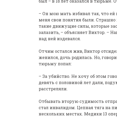
был – в 18 лет оказался в тюрьме.
– Он мою мать избивал так, что ей 
меня свои понятия были. Страшно н
такие движущие силы, которые зас
залазить, – объясняет Виктор. – На
над ней издевался.
Отчим остался жив, Виктор отсидел
женился, дочь родилась. Но, говор
тюрьму попал:
– За убийство. Не хочу об этом гов
девять с половиной лет дали, поду
расстреляли.
Отбывать вторую судимость отправ
стал инвалидом. Цепная тяга на п
нескольких местах. Медики 13 опер