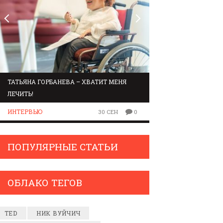
ТАТЬЯНА ГОРБАНЕВА – ХВАТИТ МЕНЯ
МАРШРУТ ПО ЗВУК
ЛЕЧИТЬ!
ЛЮДИ
ИНТЕРВЬЮ
30 СЕН
0
ПОПУЛЯРНЫЕ СТАТЬИ
ОБЛАКО ТЕГОВ
TED
НИК ВУЙЧИЧ