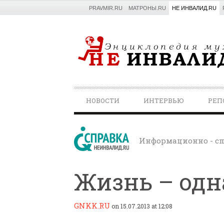
PRAVMIR.RU
МАТРОНЫ.RU
НЕ ИНВАЛИД.RU
PRIMARY
НОВОСТИ
ИНТЕРВЬЮ
РЕП
NAVIGATION
Информационно - сп
Жизнь – одн
GNKK.RU
on 15.07.2013 at 12:08