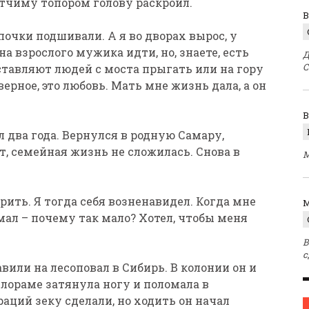
 Отчиму топором голову раскроил.
В
почки подшивали. А я во дворах вырос, у
а взрослого мужика идти, но, знаете, есть
Д
С
тавляют людей с моста прыгать или на гору
верное, это любовь. Мать мне жизнь дала, а он
 два года. Вернулся в родную Самару,
ит, семейная жизнь не сложилась. Снова в
М
орить. Я тогда себя возненавидел. Когда мне
M
мал – почему так мало? Хотел, чтобы меня
В
с
или на лесоповал в Сибирь. В колонии он и
илораме затянула ногу и поломала в
аций зеку сделали, но ходить он начал