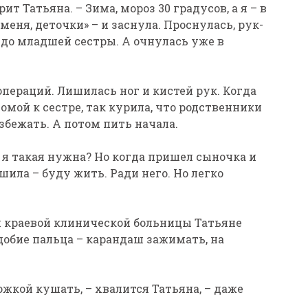
ит Татьяна. – Зима, мороз 30 градусов, а я – в
 меня, деточки» – и заснула. Проснулась, рук-
 до младшей сестры. А очнулась уже в
 операций. Лишилась ног и кистей рук. Когда
мой к сестре, так курила, что родственники
збежать. А потом пить начала.
у я такая нужна? Но когда пришел сыночка и
ешила – буду жить. Ради него. Но легко
 краевой клинической больницы Татьяне
добие пальца – карандаш зажимать, на
ложкой кушать, – хвалится Татьяна, – даже