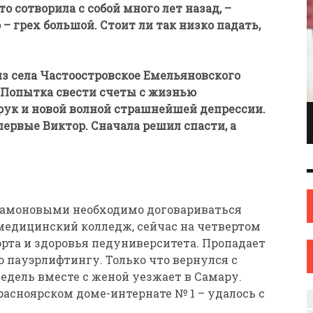
то сотворила с собой много лет назад, –
– грех большой. Стоит ли так низко падать,
з села Частоостровское Емельяновского
. Попытка свести счеты с жизнью
 рук и новой волной страшнейшей депрессии.
ПИОНКА ПО
ИНЖЕНЕР С ТВОРЧЕСКИМИ АМБИЦИЯМИ.
первые Виктор. Сначала решил спасти, а
ОНКАМ ИЗ
ИЛИ КАК ЖЕНЩИНА ИЗ НОВОПОЛОЦКА
ОВА
НАШЛА СЕБЯ В ИСКУССТВЕ
ИСКУССТВО
12 СЕН
0
31 АВГ
0
 Самоновыми необходимо договариваться
 медицинский колледж, сейчас на четвертом
рта и здоровья педуниверситета. Пропадает
о пауэрлифтингу. Только что вернулся с
недель вместе с женой уезжает в Самару.
расноярском доме-интернате № 1 – удалось с