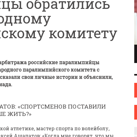
цы обратились
одному
скому комитету
ПИОНКА ПО
ИНЖЕНЕР С ТВОРЧЕСКИМИ АМБИЦИЯМИ.
ОНКАМ ИЗ
ИЛИ КАК ЖЕНЩИНА ИЗ НОВОПОЛОЦКА
 арбитража российские паралимпийцы
ОВА
НАШЛА СЕБЯ В ИСКУССТВЕ
родного паралимпийского комитета с
ИСКУССТВО
12 СЕН
0
31 АВГ
0
сказали свои личные истории и объяснили,
иада.
АТОВ: «СПОРТСМЕНОВ ПОСТАВИЛИ
ШЕ ЖИТЬ?»
ой атлетике, мастер спорта по волейболу,
ксей Ашапатов: «Когда мне говорят, что мы