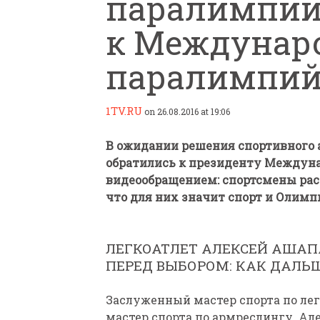
паралимпий
к Междунар
паралимпий
1TV.RU
on 26.08.2016 at 19:06
ПАРАЛИМПИЙСКАЯ ЧЕМ
БИАТЛОНУ И ЛЫЖНЫМ Г
В ожидании решения спортивного
КАЗАНИ ИРИНА ПОЛЯК
обратились к президенту Междуна
БЕЗ НОГ
видеообращением: спортсмены рас
что для них значит спорт и Олимп
ЛЕГКОАТЛЕТ АЛЕКСЕЙ АШАП
ПЕРЕД ВЫБОРОМ: КАК ДАЛЬ
Заслуженный мастер спорта по легк
мастер спорта по армреслингу. Але