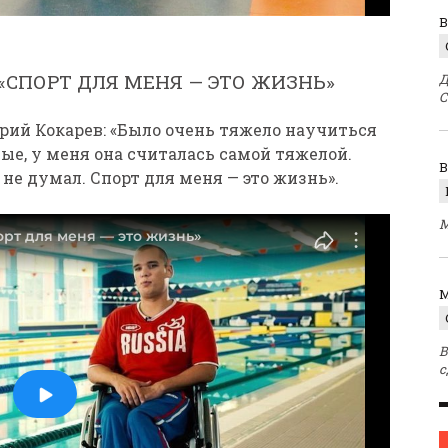
В
«СПОРТ ДЛЯ МЕНЯ — ЭТО ЖИЗНЬ»
Д
С
ий Кокарев: «Было очень тяжело научиться
ые, у меня она считалась самой тяжелой.
 не думал. Спорт для меня — это жизнь».
М
M
В
с