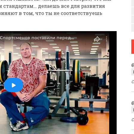
 стандартам… делаешь все для развития
виняют в том, что ты не соответствуешь
@
С
@
С