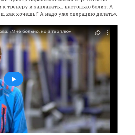
 к тренеру и заплакать… настолько болит. А
пи, как хочешь!“ А надо уже операцию делать».