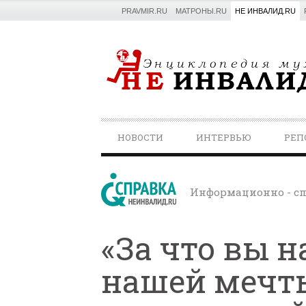
PRAVMIR.RU
МАТРОНЫ.RU
НЕ ИНВАЛИД.RU
PRIMARY
НОВОСТИ
ИНТЕРВЬЮ
РЕП
NAVIGATION
Информационно - сп
«За что вы н
нашей мечты