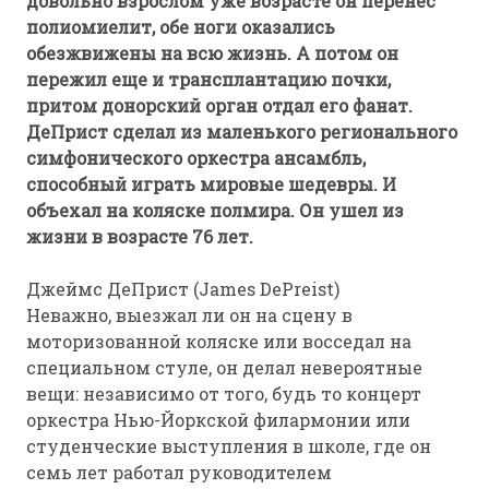
довольно взрослом уже возрасте он перенес
полиомиелит, обе ноги оказались
обезжвижены на всю жизнь. А потом он
пережил еще и трансплантацию почки,
притом донорский орган отдал его фанат.
ДеПрист сделал из маленького регионального
симфонического оркестра ансамбль,
способный играть мировые шедевры. И
объехал на коляске полмира. Он ушел из
жизни в возрасте 76 лет.
Джеймс ДеПрист (James DePreist)
Неважно, выезжал ли он на сцену в
моторизованной коляске или восседал на
специальном стуле, он делал невероятные
вещи: независимо от того, будь то концерт
оркестра Нью-Йоркской филармонии или
студенческие выступления в школе, где он
семь лет работал руководителем