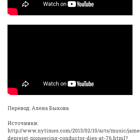
Перевод: Алена Быкова
Источники:
http://www.nytimes.com/2013/02/10/arts/music/jame
depreist-pioneering-conductor-dies-at-76.html?