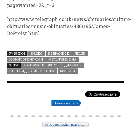
pagewanted=2&_r=3
http://www.telegraph.co.uk/news/obituaries/culture
obituaries/music-obituaries/9861195/James-
DePreist.html
РУБРИКИ
ВИДЕО
ИЗБРАННОЕ
ЛЮДИ
МОНИТОРИНГ СМИ
МУЛЬТИМЕДИА
ТЕГИ
ДЖЕЙМС ДЕПРИСТ
ДИРИЖЕР
ИНВАЛИД - КОЛЯСОЧНИК
МУЗЫКА
Помочь порталу
<\> КОД ДЛЯ САЙТА ИЛИ БЛОГА