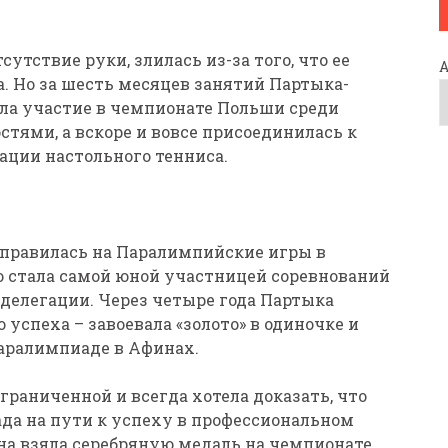
утствие руки, злилась из-за того, что ее
а. Но за шесть месяцев занятий Партыка-
яла участие в чемпионате Польши среди
тями, а вскоре и вовсе присоединилась к
ации настольного тенниса.
а отправилась на Паралимпийские игры в
то стала самой юной участницей соревнований
делегации. Через четыре года Партыка
 успеха – завоевала «золото» в одиночке и
Паралимпиаде в Афинах.
ограниченной и всегда хотела доказать, что
ада на пути к успеху в профессиональном
м она взяла серебряную медаль на чемпионате