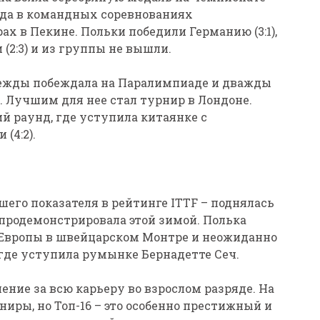
года в командных соревнованиях
х в Пекине. Польки победили Германию (3:1),
 (2:3) и из группы не вышли.
ежды побеждала на Паралимпиаде и дважды
 Лучшим для нее стал турнир в Лондоне.
й раунд, где уступила китаянке с
(4:2).
шего показателя в рейтинге ITTF – поднялась
 продемонстрировала этой зимой. Полька
6 Европы в швейцарском Монтре и неожиданно
где уступила румынке Бернадетте Сеч.
ение за всю карьеру во взрослом разряде. На
иры, но Топ-16 – это особенно престижный и