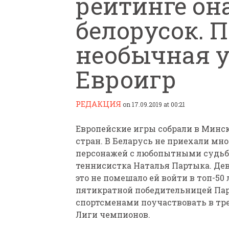
рейтинге он
белорусок. 
необычная 
Евроигр
ПАРАЛИМПИЙСКАЯ ЧЕМ
БИАТЛОНУ И ЛЫЖНЫМ Г
РЕДАКЦИЯ
on 17.09.2019 at 00:21
КАЗАНИ ИРИНА ПОЛЯК
БЕЗ НОГ
Европейские игры собрали в Минск
стран. В Беларусь не приехали мн
персонажей с любопытными судьба
теннисистка Наталья Партыка. Дев
это не помешало ей войти в топ-5
пятикратной победительницей Па
спортсменами поучаствовать в тр
Лиги чемпионов.