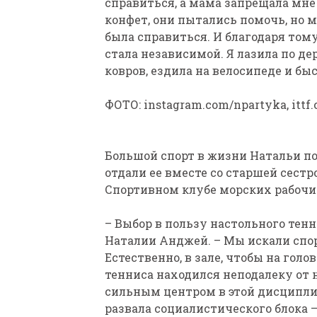
справиться, а мама запрещала мне 
конфет, они пытались помочь, но м
была справиться. И благодаря тому
стала независимой. Я лазила по д
ковров, ездила на велосипеде и бы
ФОТО: instagram.com/npartyka, ittf
Большой спорт в жизни Натальи по
отдали ее вместе со старшей сест
Спортивном клубе морских рабочи
– Выбор в пользу настольного тен
Наталии Анджей. – Мы искали спор
Естественно, в зале, чтобы на голо
тенниса находился неподалеку от н
сильным центром в этой дисциплин
развала социалистического блока 