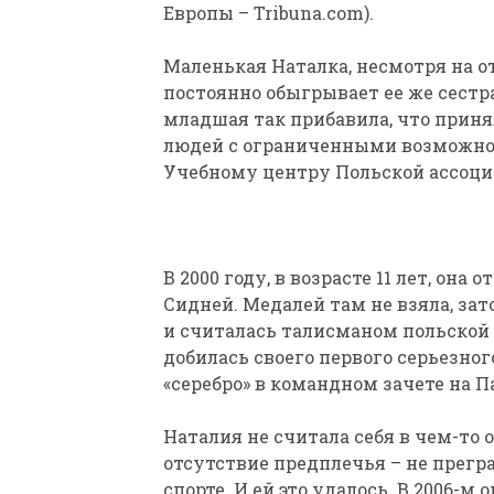
Европы – Tribuna.com).
Маленькая Наталка, несмотря на отс
постоянно обыгрывает ее же сестр
младшая так прибавила, что прин
людей с ограниченными возможнос
Учебному центру Польской ассоци
В 2000 году, в возрасте 11 лет, он
Сидней. Медалей там не взяла, за
и считалась талисманом польской 
добилась своего первого серьезного
«серебро» в командном зачете на 
Наталия не считала себя в чем-то 
отсутствие предплечья – не прегр
спорте. И ей это удалось. В 2006-