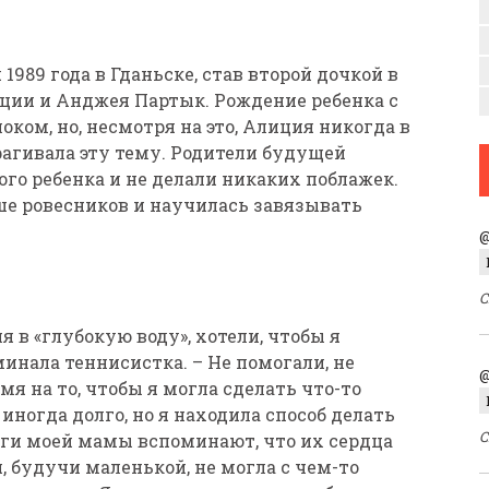
1989 года в Гданьске, став второй дочкой в
ции и Анджея Партык. Рождение ребенка с
ком, но, несмотря на это, Алиция никогда в
агивала эту тему. Родители будущей
ого ребенка и не делали никаких поблажек.
ше ровесников и научилась завязывать
@
С
я в «глубокую воду», хотели, чтобы я
минала теннисистка. – Не помогали, не
@
мя на то, чтобы я могла сделать что-то
иногда долго, но я находила способ делать
С
уги моей мамы вспоминают, что их сердца
я, будучи маленькой, не могла с чем-то