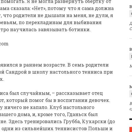
помогать. Я не могла развернуть обертку от
В
ама сказала: «Нет», потому что я сама должна
, что родители не дышали на меня, не дули, я
еревьям, по перекладинам для выбивания
Д
С
стро научилась завязывать ботинки.
.com
явился в раннем возрасте. В семь родители
М
рой Сандрой в школу настольного тенниса при
х.
M
ниса был случайным, – рассказывает отец
т, который помог бы в воспитании девочек.
В
ву ничего не капало. Клуб настольного
с
ашего дома, и, кроме того, Гданьск был
е. Здесь тренировались Грубба, Кухарски (до
– одни из сильнейших теннисистов Польши и