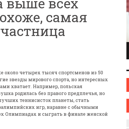
а выше всех
Похоже, самая
участница
ПИОНКА ПО
ИНЖЕНЕР С ТВОРЧЕСКИМИ АМБИЦИЯМИ.
ОНКАМ ИЗ
ИЛИ КАК ЖЕНЩИНА ИЗ НОВОПОЛОЦКА
ОВА
НАШЛА СЕБЯ В ИСКУССТВЕ
ИСКУССТВО
12 СЕН
0
31 АВГ
0
е около четырех тысяч спортсменов из 50
огие звезды мирового спорта, но интересных
ми хватает. Например, польская
ушка родилась без правого предплечья, но
0 лучших теннисисток планеты, стать
ралимпийских игр, наравне с обычными
ех Олимпиадах и сыграть в финале женской