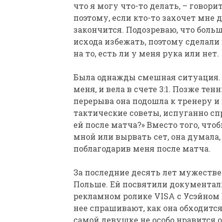
что я могу что-то делать, – говор
поэтому, если кто-то захочет мне д
закончится. Подозреваю, что боль
исхода избежать, поэтому сделали 
на то, есть ли у меня рука или нет.
Была однажды смешная ситуация. Я
меня, и вела в счете 3:1. Позже те
перерыва она подошла к тренеру и 
тактические советы, испуганно спр
ей после матча?» Вместо того, чтоб
мной или вырвать сет, она думала,
поблагодарив меня после матча.
За последние десять лет мужестве
Польше. Ей посвятили документаль
рекламном ролике VISA с Усэйном 
нее спрашивают, как она обходится
самой девушке не особо нравится 