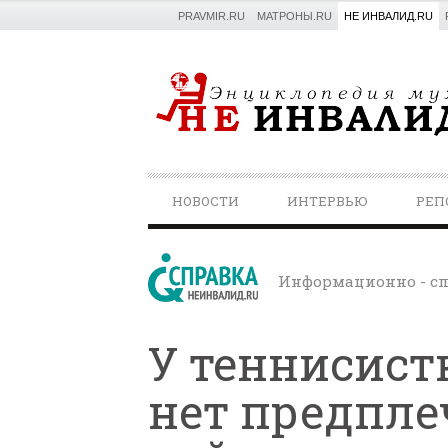
PRAVMIR.RU
МАТРОНЫ.RU
НЕ ИНВАЛИД.RU
PRIMARY
НОВОСТИ
ИНТЕРВЬЮ
РЕП
NAVIGATION
Информационно - сп
У теннисист
нет предплеч