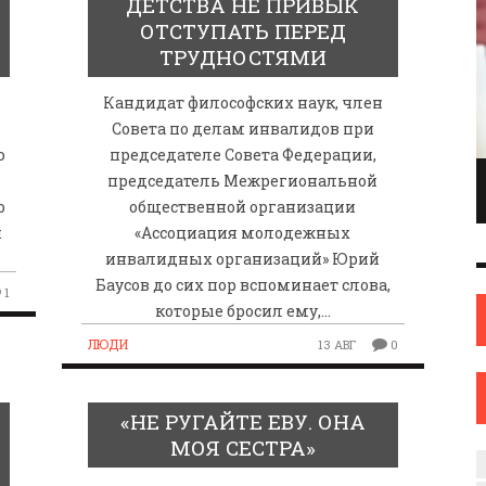
ДЕТСТВА НЕ ПРИВЫК
ОТСТУПАТЬ ПЕРЕД
ТРУДНОСТЯМИ
Кандидат философских наук, член
Совета по делам инвалидов при
ю
председателе Совета Федерации,
ПИОНКА ПО
ИНЖЕНЕР С ТВОРЧЕСКИМИ АМБИЦИЯМИ.
я
председатель Межрегиональной
ОНКАМ ИЗ
ИЛИ КАК ЖЕНЩИНА ИЗ НОВОПОЛОЦКА
о
общественной организации
ОВА
НАШЛА СЕБЯ В ИСКУССТВЕ
и
«Ассоциация молодежных
инвалидных организаций» Юрий
ИСКУССТВО
12 СЕН
0
31 АВГ
0
Баусов до сих пор вспоминает слова,
1
которые бросил ему,…
ЛЮДИ
13 АВГ
0
«НЕ РУГАЙТЕ ЕВУ. ОНА
МОЯ СЕСТРА»