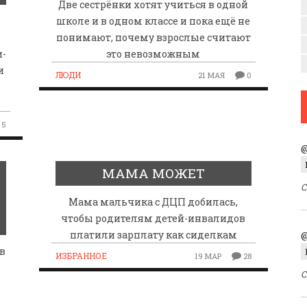
Две сестрёнки хотят учиться в одной
школе и в одном классе и пока ещё не
понимают, почему взрослые считают
и-
это невозможным
и
ЛЮДИ
21 МАЯ
0
5
@
МАМА МОЖЕТ
С
Мама мальчика с ДЦП добилась,
чтобы родителям детей-инвалидов
платили зарплату как сиделкам
@
 в
ИЗБРАННОЕ
19 МАР
28
С