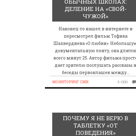
ОБЫЧНЫХ ШКОЛАХ:
ДЕЛЕНИЕ НА «СВОЙ-
ЧУЖОЙ»
Наконец-то нашел в интернете и
пересмотрел фильм Тофика
Шахвердиева «О любви». Небольшу
ПАРАЛИМПИЙСКАЯ ЧЕМ
документальную ленту, она длитс
БИАТЛОНУ И ЛЫЖНЫМ Г
всего минут 25. Автор фильма прост
КАЗАНИ ИРИНА ПОЛЯК
дает зрителю послушать рассказы 
беседы первоклашек между…
БЕЗ НОГ
МОНИТОРИНГ СМИ
5 СЕН
ПОЧЕМУ Я НЕ ВЕРЮ В
ТАБЛЕТКУ «ОТ
ПОВЕДЕНИЯ»