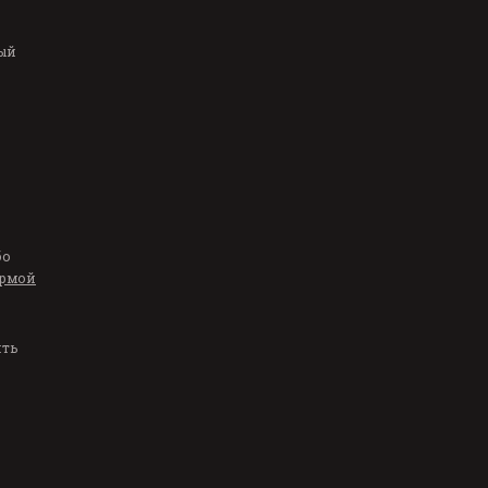
ый
бо
рмой
ить