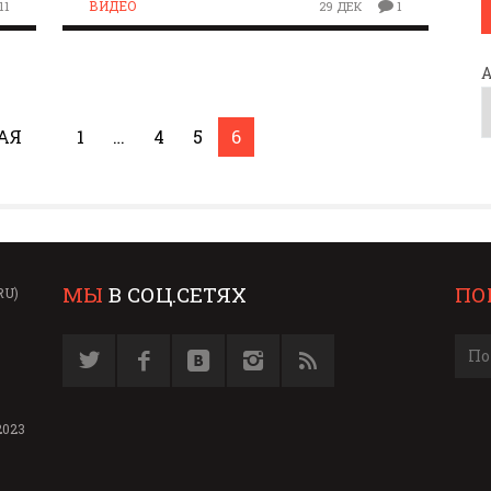
ВИДЕО
11
29 ДЕК
1
АЯ
1
…
4
5
6
МЫ
В СОЦ.СЕТЯХ
ПО
RU)
2023