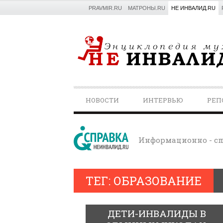
PRAVMIR.RU
МАТРОНЫ.RU
НЕ ИНВАЛИД.RU
PRIMARY
НОВОСТИ
ИНТЕРВЬЮ
РЕП
NAVIGATION
Информационно - сп
ТЕГ: ОБРАЗОВАНИЕ
ДЕТИ-ИНВАЛИДЫ В