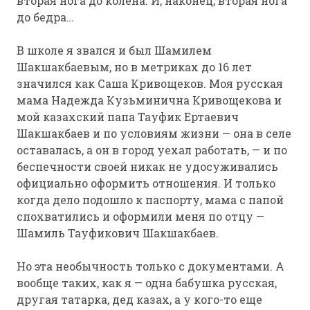
вторая нога до колена. И, наконец, вторая нога
до бедра…
В школе я звался и был Шамилем
Шакшакбаевым, но в метриках до 16 лет
значился как Саша Кривощеков. Моя русская
мама Надежда Кузьминична Кривощекова и
мой казахский папа Тауфик Ертаевич
Шакшакбаев и по условиям жизни — она в селе
оставалась, а он в город уехал работать, — и по
беспечности своей никак не удосуживались
официально оформить отношения. И только
когда дело подошло к паспорту, мама с папой
спохватились и оформили меня по отцу —
Шамиль Тауфикович Шакшакбаев.
Но эта необычность только с документами. А
вообще таких, как я — одна бабушка русская,
другая татарка, дед казах, а у кого-то еще