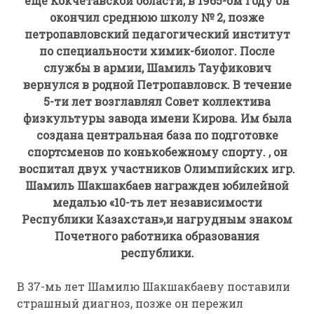
еще Кокчетавской области, в 1965-ом году он
окончил среднюю школу № 2, позже
петропавловский педагогический институт
по специальности химик-биолог. После
службы в армии, Шамиль Тауфикович
вернулся в родной Петропавловск. В течение
5-ти лет возглавлял Совет коллектива
физкультуры завода имени Кирова. Им была
создана центральная база по подготовке
спортсменов по конькобежному спорту. , он
воспитал двух участников Олимпийских игр.
Шамиль Шакшакбаев награжден юбилейной
медалью «10-ть лет независимости
Республики Казахстан»,и нагрудным знаком
Почетного работника образования
республики.
В 37-мь лет Шамилю Шакшакбаеву поставили
страшный диагноз, позже он пережил