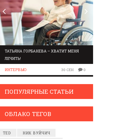
ТАТЬЯНА ГОРБАНЕВА – ХВАТИТ МЕНЯ
МАРШРУТ ПО ЗВУК
ЛЕЧИТЬ!
ЛЮДИ
ИНТЕРВЬЮ
30 СЕН
0
ПОПУЛЯРНЫЕ СТАТЬИ
ОБЛАКО ТЕГОВ
TED
НИК ВУЙЧИЧ