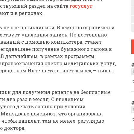
етствующий раздел на сайте
госуслуг
.
ют и в регионах.
 не все поликлиники. Временно ограничен и
ествует удаленная запись. Но постепенно
ованный с помощью компьютера, станет
сегодняшнее получение бумажного талона в
. «В дальнейшем в рамках программы
здравоохранения спектр медицинских услуг,
@
редством Интернета, станет шире», — пишет
С
ники для получения рецепта на бесплатные
и два раза в месяц. С введением
@
т это делать заочно при условии
в Минздраве поясняют, что организована
С
 чтобы пациент, тем не менее, регулярно
о доктора.