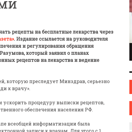
ми
ать рецепты на бесплатные лекарства через
азета»
. Издание ссылается на руководителя
спечения и регулирования обращения
ПИОНКА ПО
ИНЖЕНЕР С ТВОРЧЕСКИМИ АМБИЦИЯМИ.
Разумова, который заявил о планах
ОНКАМ ИЗ
ИЛИ КАК ЖЕНЩИНА ИЗ НОВОПОЛОЦКА
нных рецептов на лекарства и ведение
ОВА
НАШЛА СЕБЯ В ИСКУССТВЕ
ИСКУССТВО
12 СЕН
0
31 АВГ
0
ей, которую преследует Минздрав, серьезно
ди к врачу».
и ускорить процедуру выписки рецептов,
твенного обеспечения населения РФ.
тапе всеобщей информатизации была
ктронной записи к врачам. Для этого с 1