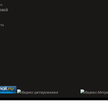
бо
рмой
ить
Главная
О п
4
neinvalid@pravmail.ru