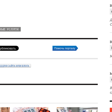
В
Д
С
НЫЕ УСЛУГИ
Помочь порталу
М
ОД ДЛЯ САЙТА ИЛИ БЛОГА
M
В
с