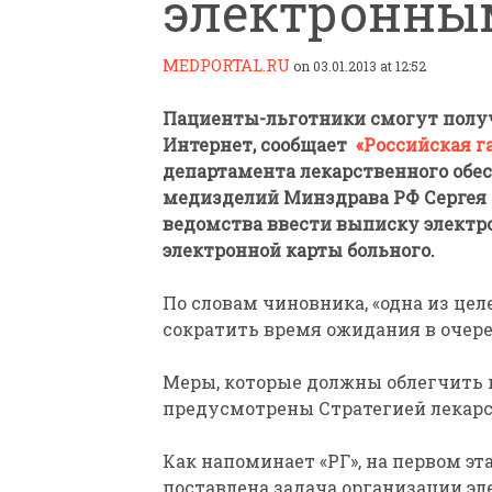
электронны
MEDPORTAL.RU
on 03.01.2013 at 12:52
Пациенты-льготники смогут получ
Интернет, сообщает
«Российская г
департамента лекарственного обе
ПАРАЛИМПИЙСКАЯ ЧЕМ
медизделий Минздрава РФ Сергея 
БИАТЛОНУ И ЛЫЖНЫМ Г
ведомства ввести выписку электро
КАЗАНИ ИРИНА ПОЛЯК
электронной карты больного.
БЕЗ НОГ
По словам чиновника, «одна из цел
сократить время ожидания в очере
Меры, которые должны облегчить 
предусмотрены Стратегией лекарс
Как напоминает «РГ», на первом э
поставлена задача организации эле