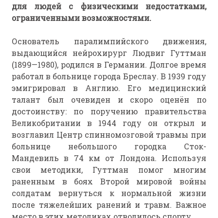
для людей с физическими недостатками,
ограниченными возможностями.
Основатель паралимпийского движения,
выдающийся нейрохирург Людвиг Гуттман
(1899—1980), родился в Германии. Долгое время
работал в больнице города Бреслау. В 1939 году
эмигрировал в Англию. Его медицинский
талант был очевиден и скоро оценён по
достоинству: по поручению правительства
Великобритании в 1944 году он открыл и
возглавил Центр спинномозговой травмы при
больнице небольшого городка Сток-
Мандевиль в 74 км от Лондона. Используя
свои методики, Гуттман помог многим
раненным в боях Второй мировой войны
солдатам вернуться к нормальной жизни
после тяжелейших ранений и травм. Важное
место в этих методиках отводилось спорту.