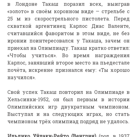
в Лондоне Такаш поразил всех, выиграв
«золото» в своём коронном виде — стрельбе с
25 м из скорострельного пистолета. Перед
схваткой аргентинец Карлос Диас Валенте,
считавшийся фаворитом в этом виде, не без
иронии поинтересовался у Такаша, зачем он
приехал на Олимпиаду. Такаш кратко ответил:
«Чтобы учиться». Во время награждения
Карлос, занявший второе место на пьедестале
почёта, искренне признался ему: «Ты хорошо
научился».
Свой успех Такаш повторил на Олимпиаде в
Хельсинки-1952, он был первым в истории
Олимпийских игр двукратным чемпионом.
Выступал и на следующих играх, но стать
чемпионом трёх олимпиад подряд не удалось.
Ильдико Уйлаки-Рейто (Венгрия)
(род. в 1937