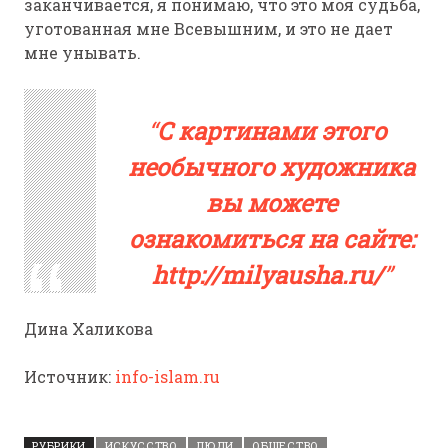
заканчивается, я понимаю, что это моя судьба,
уготованная мне Всевышним, и это не дает
мне унывать.
C картинами этого
необычного художника
вы можете
ознакомиться на сайте:
http://milyausha.ru
/
Дина Халикова
Источник:
info-islam.ru
РУБРИКИ
ИСКУССТВО
ЛЮДИ
ОБЩЕСТВО