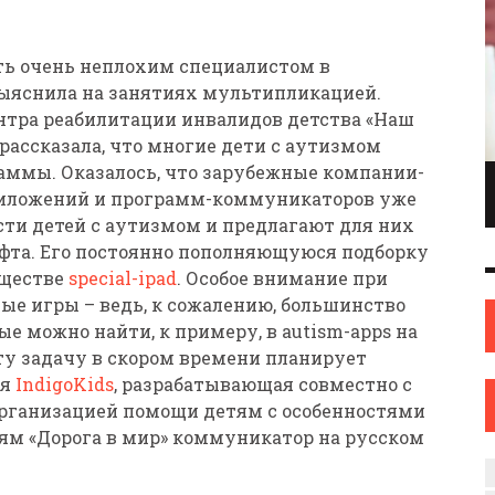
ть очень неплохим специалистом в
выяснила на занятиях мультипликацией.
тра реабилитации инвалидов детства «Наш
ассказала, что многие дети с аутизмом
ммы. Оказалось, что зарубежные компании-
ПИОНКА ПО
ИНЖЕНЕР С ТВОРЧЕСКИМИ АМБИЦИЯМИ.
риложений и программ-коммуникаторов уже
ОНКАМ ИЗ
ИЛИ КАК ЖЕНЩИНА ИЗ НОВОПОЛОЦКА
ти детей с аутизмом и предлагают для них
ОВА
НАШЛА СЕБЯ В ИСКУССТВЕ
офта. Его постоянно пополняющуюся подборку
ИСКУССТВО
12 СЕН
0
31 АВГ
0
бществе
special-ipad
. Особое внимание при
ные игры – ведь, к сожалению, большинство
е можно найти, к примеру, в autism-apps на
Эту задачу в скором времени планирует
ия
IndigoKids
, разрабатывающая совместно с
рганизацией помощи детям с особенностями
ям «Дорога в мир» коммуникатор на русском