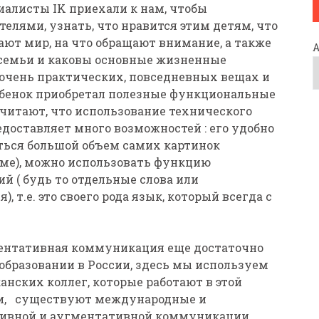
иалисты IK приехали к нам, чтобы
елями, узнать, что нравится этим детям, что
ют мир, на что обращают внимание, а также
 семьи и каковы основные жизненные
б очень практических, повседневных вещах и
ребенок приобретал полезные функциональные
читают, что использование технического
доставляет много возможностей : его удобно
иться большой объем самих картинок
оме), можно использовать функцию
 ( будь то отдельные слова или
 т.е. это своего рода язык, который всегда с
ментативная коммуникация еще достаточно
образовании в России, здесь мы используем
нских коллег, которые работают в этой
сти, существуют международные и
тивной и аугментативной коммуникации,