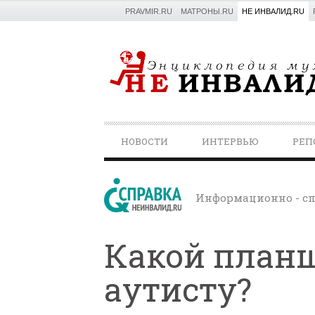
PRAVMIR.RU
МАТРОНЫ.RU
НЕ ИНВАЛИД.RU
PRIMARY
НОВОСТИ
ИНТЕРВЬЮ
РЕП
NAVIGATION
Информационно - сп
Какой план
аутисту?