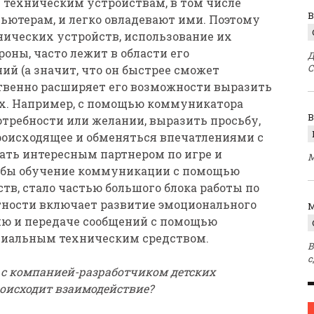
техническим устройствам, в том числе
В
ьютерам, и легко овладевают ими. Поэтому
ических устройств, использование их
роны, часто лежит в области его
Д
С
ий (а значит, что он быстрее сможет
ственно расширяет его возможности выразить
х. Например, с помощью коммуникатора
отребности или желании, выразить просьбу,
оисходящее и обменяться впечатлениями с
ать интересным партнером по игре и
М
тобы обучение коммуникации с помощью
в, стало частью большого блока работы по
стности включает развитие эмоционального
M
ию и передаче сообщений с помощью
ециальным техническим средством.
В
с
 с компанией-разработчиком детских
оисходит взаимодействие?