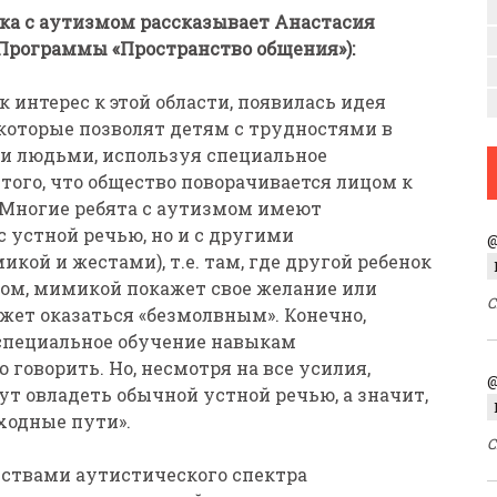
нка с аутизмом рассказывает Анастасия
 Программы «Пространство общения»):
ик интерес к этой области, появилась идея
которые позволят детям с трудностями в
и людьми, используя специальное
 того, что общество поворачивается лицом к
 Многие ребята с аутизмом имеют
 устной речью, но и с другими
@
ой и жестами), т.е. там, где другой ребенок
ом, мимикой покажет свое желание или
С
жет оказаться «безмолвным». Конечно,
специальное обучение навыкам
 говорить. Но, несмотря на все усилия,
@
ут овладеть обычной устной речью, а значит,
ходные пути».
С
йствами аутистического спектра