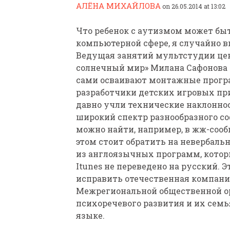
АЛЁНА МИХАЙЛОВА
on 26.05.2014 at 13:02
Что ребенок с аутизмом может бы
компьютерной сфере, я случайно 
Ведущая занятий мультстудии цен
солнечный мир» Милана Сафонова р
сами осваивают монтажные програ
ПАРАЛИМПИЙСКАЯ ЧЕМ
разработчики детских игровых п
БИАТЛОНУ И ЛЫЖНЫМ Г
давно учли технические наклоннос
КАЗАНИ ИРИНА ПОЛЯК
широкий спектр разнообразного с
БЕЗ НОГ
можно найти, например, в жж-соо
этом стоит обратить на невербаль
из англоязычных программ, которы
Itunes не переведено на русский. 
исправить отечественная компан
Межрегиональной общественной о
психоречевого развития и их семь
языке.