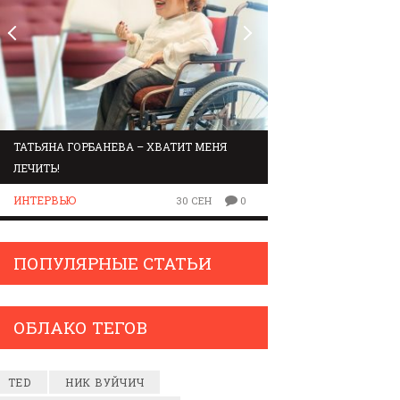
ТАТЬЯНА ГОРБАНЕВА – ХВАТИТ МЕНЯ
МАРШРУТ ПО ЗВУК
ЛЕЧИТЬ!
ЛЮДИ
ИНТЕРВЬЮ
30 СЕН
0
ПОПУЛЯРНЫЕ СТАТЬИ
ОБЛАКО ТЕГОВ
TED
НИК ВУЙЧИЧ