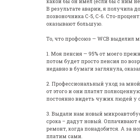
какой бы он имел (если бы с ним 
В результате аварии, я получила 
позвоночника С-5, С-6. Сто-процен
оказывают большую.
То, что профсоюз — WCB выделил мн
1. Моя пенсия — 95% от моего прежн
потом будет просто пенсия по возра
недавно в бумаги заглянула, оказал
2. Профессиональный уход за мной.
от этого и они платят полноценну
постоянно видеть чужих людей у се
3. Выдали нам новый микроавтобус 
срока – дадут новый. Оплачивают 
ремонт, когда понадобится. А за н
платим сами.