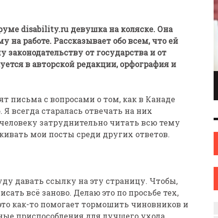
уме disability.ru девушка на коляске. Она
у на работе. Рассказывает обо всем, что ей
у законодательству от государства и от
уется в авторской редакции, орфография и
ПИОНКА ПО
ИНЖЕНЕР С ТВОРЧЕСКИМИ АМБИЦИЯМИ.
ОНКАМ ИЗ
ИЛИ КАК ЖЕНЩИНА ИЗ НОВОПОЛОЦКА
т письма с вопросами о том, как в Канаде
ОВА
НАШЛА СЕБЯ В ИСКУССТВЕ
Я всегда старалась отвечать на них
ИСКУССТВО
12 СЕН
0
31 АВГ
0
а человеку затруднительно читать всю тему
скивать мои посты среди других ответов.
ду давать ссылку на эту страницу. Чтобы,
исать всё заново. Делаю это по просьбе тех,
 это как-то помогает тормошить чиновников и
иные приспособления для лучшего ухода.