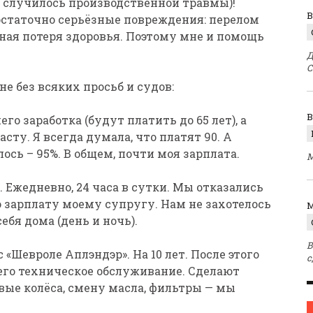
не случилось производственной травмы)!
В
достаточно серьёзные повреждения: перелом
тная потеря здоровья. Поэтому мне и помощь
Д
С
е без всяких просьб и судов:
его заработка (будут платить до 65 лет), а
сту. Я всегда думала, что платят 90. А
ось – 95%. В общем, почти моя зарплата.
М
 Ежедневно, 24 часа в сутки. Мы отказались
ю зарплату моему супругу. Нам не захотелось
M
бя дома (день и ночь).
В
«Шевроле Аплэндэр». На 10 лет. После этого
с
его техническое обслуживание. Сделают
овые колёса, смену масла, фильтры — мы