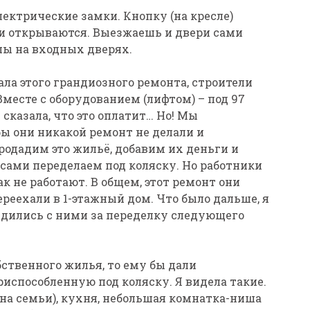
лектрические замки. Кнопку (на кресле)
и открываются. Выезжаешь и двери сами
пы на входных дверях.
чала этого грандиозного ремонта, строители
месте с оборудованием (лифтом) – под 97
сказала, что это оплатит… Но! Мы
ы они никакой ремонт не делали и
одадим это жильё, добавим их деньги и
сами переделаем под коляску. Но работники
ак не работают. В общем, этот ремонт они
переехали в 1-этажный дом. Что было дальше, я
удились с ними за переделку следующего
обственного жилья, то ему бы дали
испособленную под коляску. Я видела такие.
лена семьи), кухня, небольшая комнатка-ниша