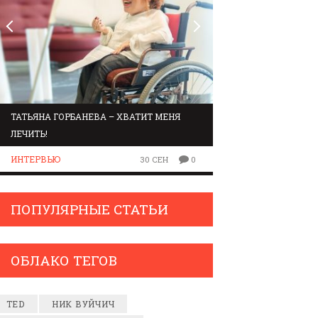
ТАТЬЯНА ГОРБАНЕВА – ХВАТИТ МЕНЯ
МАРШРУТ ПО ЗВУК
ЛЕЧИТЬ!
ЛЮДИ
ИНТЕРВЬЮ
30 СЕН
0
ПОПУЛЯРНЫЕ СТАТЬИ
ОБЛАКО ТЕГОВ
TED
НИК ВУЙЧИЧ