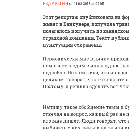
РЕДАКЦИЯ
on 11.02.2013 at 09:05
Этот репортаж опубликовала на фор
живет в Ванкувере, получила травм
полагалось получить по канадском
страховой компании. Текст публик
пунктуация сохранены.
ПАРАЛИМПИЙСКАЯ ЧЕМ
БИАТЛОНУ И ЛЫЖНЫМ Г
Периодически мне в личку приходя
КАЗАНИ ИРИНА ПОЛЯК
помогают людям с инвалидностью. 
БЕЗ НОГ
подробно. Но заметила, что иногд
целиком. Говорят, что тяжело оты
Поэтому, я решила сделать вот что:
Напишу такое обобщение темы и бу
отвечая на вопрос, каждый раз не п
кто мне пишет. Люди говорят, что
выбивать с них деньги на те или 