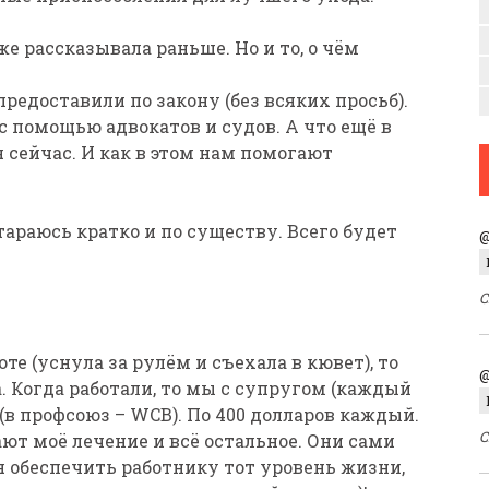
уже рассказывала раньше. Но и то, о чём
редоставили по закону (без всяких просьб).
 с помощью адвокатов и судов. А что ещё в
я сейчас. И как в этом нам помогают
тараюсь кратко и по существу. Всего будет
@
С
те (уснула за рулём и съехала в кювет), то
@
. Когда работали, то мы с супругом (каждый
(в профсоюз – WCB). По 400 долларов каждый.
С
ют моё лечение и всё остальное. Они сами
ся обеспечить работнику тот уровень жизни,