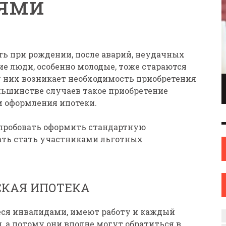
ями
ь при рождении, после аварий, неудачных
ие люди, особенно молодые, тоже стараются
у них возникает необходимость приобретения
ПИОНКА ПО
ИНЖЕНЕР С ТВОРЧЕСКИМИ АМБИЦИЯМИ.
льшинстве случаев такое приобретение
ОНКАМ ИЗ
ИЛИ КАК ЖЕНЩИНА ИЗ НОВОПОЛОЦКА
 оформления ипотеки.
ОВА
НАШЛА СЕБЯ В ИСКУССТВЕ
ИСКУССТВО
12 СЕН
0
31 АВГ
0
пробовать оформить стандартную
ать стать участниками льготных
СКАЯ ИПОТЕКА
ся инвалидами, имеют работу и каждый
 а потому они вполне могут обратиться в