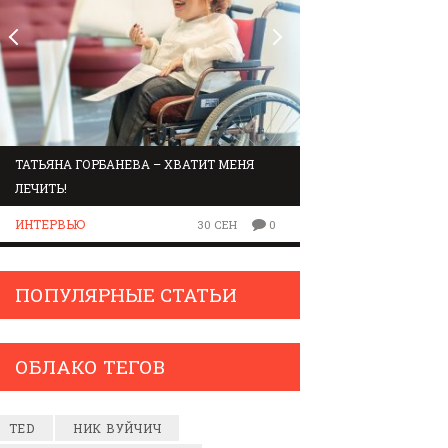
ТАТЬЯНА ГОРБАНЕВА – ХВАТИТ МЕНЯ
МАРШРУТ ПО ЗВУК
ЛЕЧИТЬ!
ЛЮДИ
ИНТЕРВЬЮ
30 СЕН
0
ПОПУЛЯРНЫЕ СТАТЬИ
ОБЛАКО ТЕГОВ
TED
НИК ВУЙЧИЧ