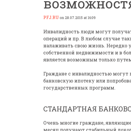
возможност
PFJ.RU
on 28.07.2015 at 16:09
Инвалидность люди могут получат
операций и пр. В любом случае так
налаживать свою жизнь. Нередко 
ПАРАЛИМПИЙСКАЯ ЧЕМ
собственной недвижимости и в бо
БИАТЛОНУ И ЛЫЖНЫМ Г
является возможным только путем
КАЗАНИ ИРИНА ПОЛЯК
БЕЗ НОГ
Граждане с инвалидностью могут 
банковскую ипотеку или попробов
государственных программ.
СТАНДАРТНАЯ БАНКОВ
Очень многие граждане, являющие
месяц получают стабильный доход,