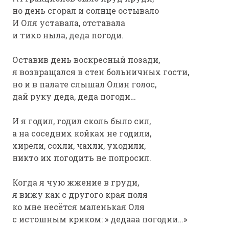
но день сгорал и солнце остывало
И Оля уставала, отставала
и тихо ныла, деда погоди.
Оставив день воскресный позади,
я возвращался в стен больничных гости,
но и в палате слышал Олин голос,
дай руку деда, деда погоди…
И я годил, годил сколь было сил,
а на соседних койках не годили,
хирели, сохли, чахли, уходили,
никто их погодить не попросил.
Когда я чую жжение в груди,
я вижу как с другого края поля
ко мне несётся маленькая Оля
с истошным криком: » дедааа погодии…»