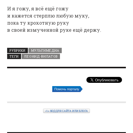
И я гожу, я всё ещё гожу
и кажется стерплю любую муку,
пока ту крохотную руку
в своей измученной руке ещё держу.
РУБРИКИ
МУЛЬТИМЕДИА
ТЕГИ
ЛЕОНИД ФИЛАТОВ
Помочь порталу
<\> КОД ДЛЯ САЙТА ИЛИ БЛОГА