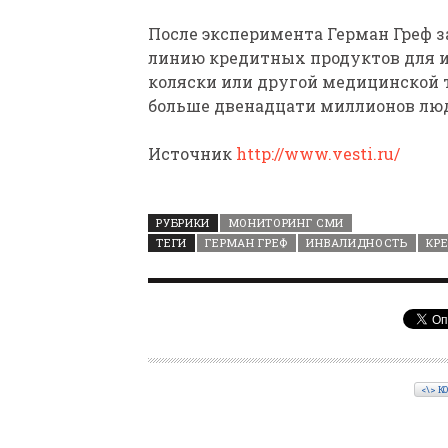
После эксперимента Герман Греф за
линию кредитных продуктов для и
коляски или другой медицинской т
больше двенадцати миллионов лю
Источник
http://www.vesti.ru/
РУБРИКИ
МОНИТОРИНГ СМИ
ТЕГИ
ГЕРМАН ГРЕФ
ИНВАЛИДНОСТЬ
КР
<\> К