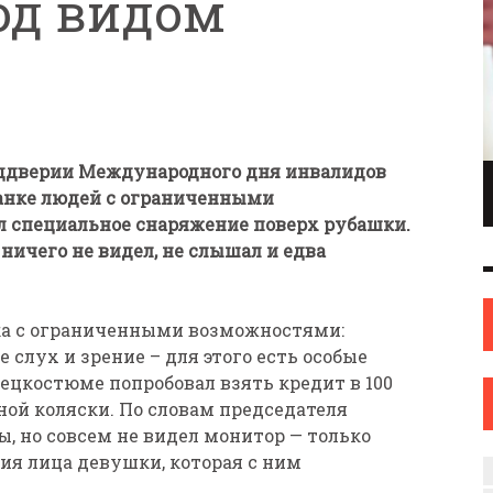
од видом
реддверии Международного дня инвалидов
ПИОНКА ПО
ИНЖЕНЕР С ТВОРЧЕСКИМИ АМБИЦИЯМИ.
банке людей с ограниченными
ОНКАМ ИЗ
ИЛИ КАК ЖЕНЩИНА ИЗ НОВОПОЛОЦКА
л специальное снаряжение поверх рубашки.
ОВА
НАШЛА СЕБЯ В ИСКУССТВЕ
 ничего не видел, не слышал и едва
ИСКУССТВО
12 СЕН
0
31 АВГ
0
ка с ограниченными возможностями:
слух и зрение – для этого есть особые
пецкостюме попробовал взять кредит в 100
ой коляски. По словам председателя
ы, но совсем не видел монитор — только
ия лица девушки, которая с ним