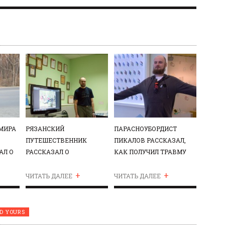
МИРА
РЯЗАНСКИЙ
ПАРАСНОУБОРДИСТ
ПУТЕШЕСТВЕННИК
ПИКАЛОВ РАССКАЗАЛ,
АЛ О
РАССКАЗАЛ О
КАК ПОЛУЧИЛ ТРАВМУ
НЕОБЫЧНОМ СПОСОБЕ
ПЕРЕД ИГРАМИ-2014
+
+
БОРЬБЫ С
ЧИТАТЬ ДАЛЕЕ
ЧИТАТЬ ДАЛЕЕ
ИНВАЛИДНОСТЬЮ
D YOURS