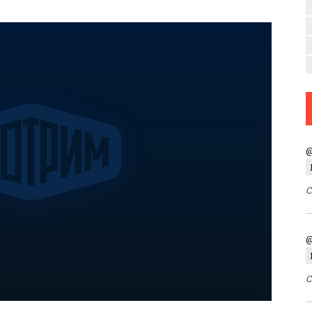
@
С
@
С