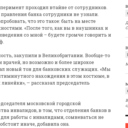
В
ксперимент проходил втайне от сотрудников.
я правления банка сотрудники не узнали.
робовать, что это такое: быть на месте
Д
остями. «После того, как вы в наушниках и
С
оведения со мной – будете громче говорить и
ф.
ть, закупили в Великобритании. Вообще-то
 врачей, но возможно и более широкое
М
дал новый тон для банковских служащих. «Мы
ятиминутного нахождения в этом костюме, в
 линейки», — рассказал председатель
M
В
едседателя московской городской
с
ва инвалидов, в том, что отделения банков в
для работы с инвалидами, сомневаться не
обстоит иначе, добавила она.