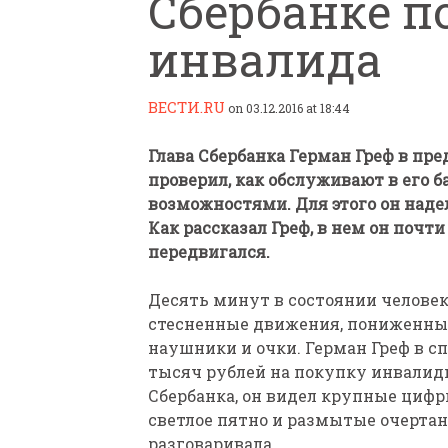
Сбербанке п
инвалида
ВЕСТИ.RU
on 03.12.2016 at 18:44
Глава Сбербанка Герман Греф в п
ПАРАЛИМПИЙСКАЯ ЧЕМ
проверил, как обслуживают в его 
БИАТЛОНУ И ЛЫЖНЫМ Г
возможностями. Для этого он наде
КАЗАНИ ИРИНА ПОЛЯК
Как рассказал Греф, в нем он почти
БЕЗ НОГ
передвигался.
Десять минут в состоянии челове
стесненные движения, пониженные 
наушники и очки. Герман Греф в с
тысяч рублей на покупку инвалидн
Сбербанка, он видел крупные цифр
светлое пятно и размытые очертан
разговаривала.