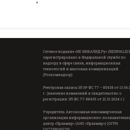
*
Сетевое издание «НЕ ИНВАЛИД.Ру» (NEINVALID.
зарегистрировано в Федеральной службе по
надзору в сфере связи, информационных
технологий и массовых коммуникаций
(Роскомнадзор)
Реестровая запись ЭЛ № ФС 77 – 85438 от 13.06.
г. (внесение изменений в свидетельство о
регистрации: ЭЛ ФС 77-88435 от 21.10.2024 г.)
Учредитель: Автономная некоммерческая
организация информационно-познавательн
центр «Правмир» (АНО «Правмир») (ОГРН
1107799036730)