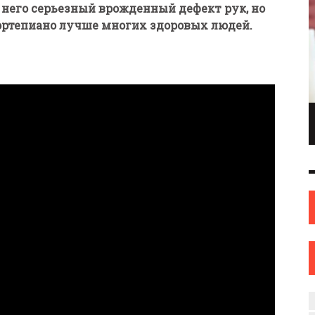
У него серьезный врожденный дефект рук, но
фортепиано лучше многих здоровых людей.
ПИОНКА ПО
ИНЖЕНЕР С ТВОРЧЕСКИМИ АМБИЦИЯМИ.
ОНКАМ ИЗ
ИЛИ КАК ЖЕНЩИНА ИЗ НОВОПОЛОЦКА
ОВА
НАШЛА СЕБЯ В ИСКУССТВЕ
ИСКУССТВО
12 СЕН
0
31 АВГ
0