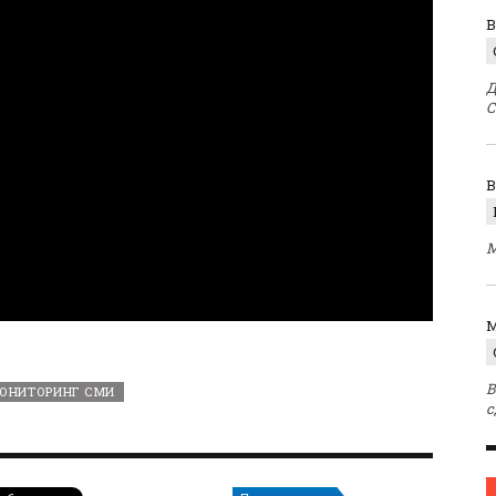
В
Д
С
М
M
В
ОНИТОРИНГ СМИ
с