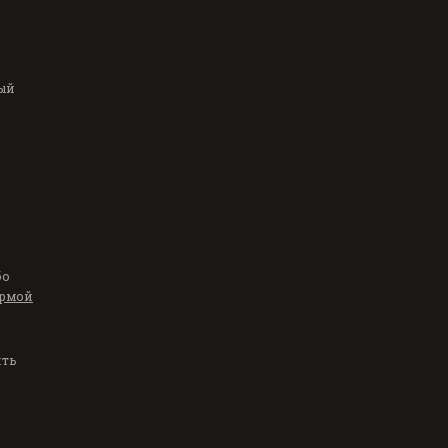
ый
бо
рмой
ить