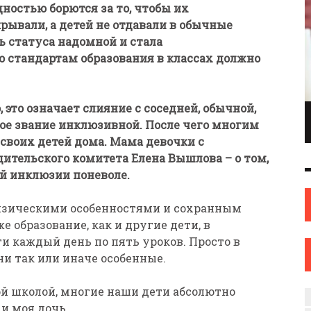
ностью борются за то, чтобы их
ывали, а детей не отдавали в обычные
 статуса надомной и стала
по стандартам образования в классах должно
 это означает слияние с соседней, обычной,
ПИОНКА ПО
ИНЖЕНЕР С ТВОРЧЕСКИМИ АМБИЦИЯМИ.
дое звание инклюзивной. После чего многим
ОНКАМ ИЗ
ИЛИ КАК ЖЕНЩИНА ИЗ НОВОПОЛОЦКА
 своих детей дома. Мама девочки с
ОВА
НАШЛА СЕБЯ В ИСКУССТВЕ
ительского комитета Елена Вышлова – о том,
ИСКУССТВО
12 СЕН
0
31 АВГ
0
й инклюзии поневоле.
физическими особенностями и сохранным
 образование, как и другие дети, в
ти каждый день по пять уроков. Просто в
они так или иначе особенные.
ной школой, многие наши дети абсолютно
 и моя дочь.