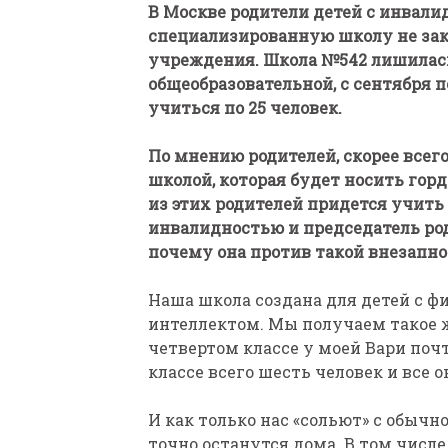
В Москве родители детей с инвалид
специализированную школу не закр
учреждения. Школа №542 лишилась
общеобразовательной, с сентября 
учиться по 25 человек.
По мнению родителей, скорее всего,
ПАРАЛИМПИЙСКАЯ ЧЕМ
школой, которая будет носить гор
БИАТЛОНУ И ЛЫЖНЫМ Г
из этих родителей придется учить
КАЗАНИ ИРИНА ПОЛЯК
инвалидностью и председатель род
БЕЗ НОГ
почему она против такой внезапно
Наша школа создана для детей с 
интеллектом. Мы получаем такое же
четвертом классе у моей Вари поч
классе всего шесть человек и все 
И как только нас «сольют» с обыч
точно останутся дома. В том числе