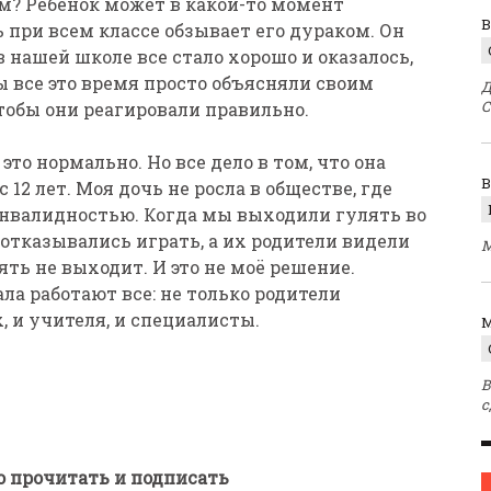
зм? Ребенок может в какой-то момент
В
ь при всем классе обзывает его дураком. Он
 в нашей школе все стало хорошо и оказалось,
ы все это время просто объясняли своим
Д
С
чтобы они реагировали правильно.
то нормально. Но все дело в том, что она
 12 лет. Моя дочь не росла в обществе, где
инвалидностью. Когда мы выходили гулять во
 отказывались играть, а их родители видели
М
ять не выходит. И это не моё решение.
ала работают все: не только родители
, и учителя, и специалисты.
M
В
с
 прочитать и подписать