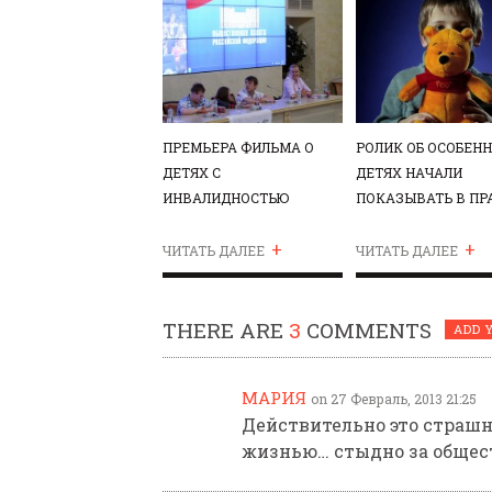
ПРЕМЬЕРА ФИЛЬМА О
РОЛИК ОБ ОСОБЕН
ДЕТЯХ С
ДЕТЯХ НАЧАЛИ
ИНВАЛИДНОСТЬЮ
ПОКАЗЫВАТЬ В ПР
ПРОШЛА В МОСКВЕ В
ТАЙМ
+
+
СРЕДУ
ЧИТАТЬ ДАЛЕЕ
ЧИТАТЬ ДАЛЕЕ
THERE ARE
3
COMMENTS
ADD 
МАРИЯ
on 27 Февраль, 2013 21:25
Действительно это страшно
жизнью… стыдно за обще