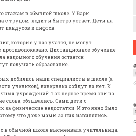
о этажам в обычной школе. У Вари
а с трудом ходит и быстро устает. Дети на
ет пандусов и лифтов.
ия, которые у нас учатся, не могут
о противопоказано. Дистанционное обучение
ла надомного обучения остается
гут получить образование.
@
орых добились наши специалисты в школе (а
С
ести учеников), наверняка сойдут на нет. К
ычных учреждений. Так первое время они на
е слова, обзывались. Сами дети с
@
 за физические недостатки! И это явно было
отому что даже мамы за них извинялись.
С
го в обычной школе высмеивала учительница.