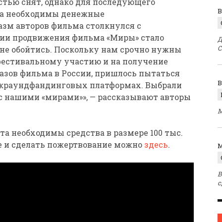
тью снят, однако для последующего
В
та необходимы денежные
азм авторов фильма столкнулся с
дии продвижения фильма «Миры» стало
Д
С
к не обойтись. Поскольку нам срочно нужны
 фестивальному участию и на получение
азов фильма в России, пришлось пытаться
 краундфандинговых платформах. Выбрали
а с нашими «мирами»», — рассказывают авторы
М
а необходимы средства в размере 100 тыс.
те и сделать пожертвование можно
здесь
.
M
В
с