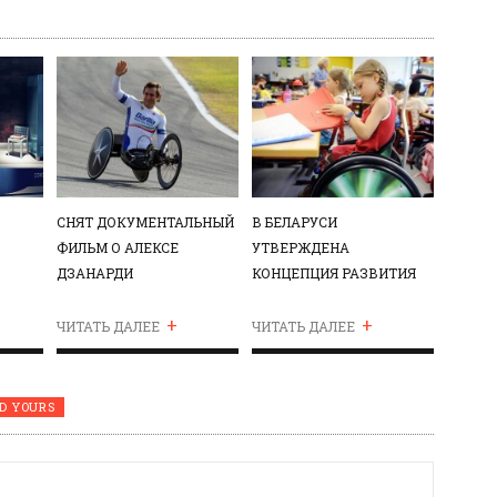
СНЯТ ДОКУМЕНТАЛЬНЫЙ
В БЕЛАРУСИ
ФИЛЬМ О АЛЕКСЕ
УТВЕРЖДЕНА
ДЗАНАРДИ
КОНЦЕПЦИЯ РАЗВИТИЯ
ИНКЛЮЗИВНОГО
+
+
ОБРАЗОВАНИЯ ЛИЦ С
ЧИТАТЬ ДАЛЕЕ
ЧИТАТЬ ДАЛЕЕ
ОСОБЕННОСТЯМИ
ПСИХОФИЗИЧЕСКОГО
РАЗВИТИЯ
D YOURS