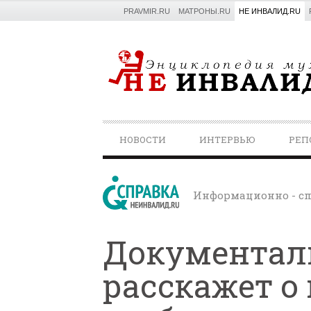
PRAVMIR.RU
МАТРОНЫ.RU
НЕ ИНВАЛИД.RU
PRIMARY
НОВОСТИ
ИНТЕРВЬЮ
РЕП
NAVIGATION
Информационно - сп
Документал
расскажет о