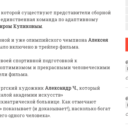
в которой существуют представители сборной
 единственная команда по адаптивному
иром Куликовым
.
рной и уже олимпийского чемпиона
Алексея
ыло включено в трейлер фильма.
своей спортивной подготовкой к
@
м оптимизмом и прекрасными человеческими
ели фильма.
С
бургский художник
Александр Ч.
, который
малой академии искусств»
@
ихиатрической больнице. Как отмечают
 показывает (и доказывает!), насколько богат
С
го одного человека».