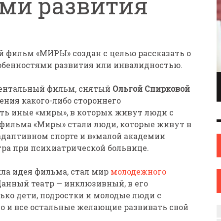
ми развития
фильм «МИРЫ» создан с целью рассказать о
собенностями развития или инвалидностью.
ПИОНКА ПО
ИНЖЕНЕР С ТВОРЧЕСКИМИ АМБИЦИЯМИ.
ентальный фильм, снятый
Ольгой Спирковой
ОНКАМ ИЗ
ИЛИ КАК ЖЕНЩИНА ИЗ НОВОПОЛОЦКА
ения какого-либо стороннего
ОВА
НАШЛА СЕБЯ В ИСКУССТВЕ
ть иные «миры», в которых живут люди с
ИСКУССТВО
12 СЕН
0
31 АВГ
0
 фильма «Миры» стали люди, которые живут в
адаптивном спорте и в«малой академии
тра при психиатрической больнице.
ла идея фильма, стал мир
молодежного
 Данный театр — инклюзивный, в его
ько дети, подростки и молодые люди с
 и все остальные желающие развивать свой