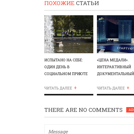
ПОХОЖИЕ
СТАТЬИ
ИСПЫТАНО НА СЕБЕ:
«ЦЕНА МЕДАЛИ».
ОДИН ДЕНЬ В
ИНТЕРАКТИВНЫЙ
СОЦИАЛЬНОМ ПРИЮТЕ
ДОКУМЕНТАЛЬНЫЙ
ДЛЯ ЛЮДЕЙ С
ФИЛЬМ
+
+
ОСОБЕННОСТЯМИ
ЧИТАТЬ ДАЛЕЕ
ЧИТАТЬ ДАЛЕЕ
РАЗВИТИЯ
THERE ARE NO COMMENTS
AD