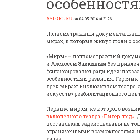
особенностя
ASI.ORG.RU
on 04.05.2016 at 21:26
Полнометражный документальный 
мирах, в которых живут люди с о
ПАРАЛИМПИЙСКАЯ ЧЕМ
«Миры» — полнометражный докум
БИАТЛОНУ И ЛЫЖНЫМ Г
и
Алексеем Заикиным
без привлеч
КАЗАНИ ИРИНА ПОЛЯК
финансирования ради идеи: показа
БЕЗ НОГ
особенностями развития. Героями
трех мирах: инклюзивном театре, 
искусств» реабилитационного цен
Первым миром, из которого возник
включенного театра «Питер шед»
.
постановках задействованы не тол
ограниченными возможностями, но
талант.