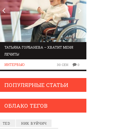
ТАТЬЯНА ГОРБАНЕВА – ХВАТИТ МЕНЯ
МАРШРУТ ПО ЗВУК
ЛЕЧИТЬ!
ЛЮДИ
ИНТЕРВЬЮ
30 СЕН
0
ПОПУЛЯРНЫЕ СТАТЬИ
ОБЛАКО ТЕГОВ
TED
НИК ВУЙЧИЧ