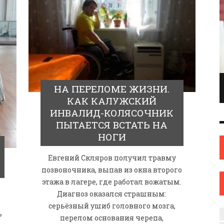
ПИОНКА ПО
ИНЖЕНЕР С ТВОРЧЕСКИМИ АМБИЦИЯМИ.
НА ПЕРЕЛОМЕ ЖИЗНИ.
ОНКАМ ИЗ
ИЛИ КАК ЖЕНЩИНА ИЗ НОВОПОЛОЦКА
КАК КАЛУЖСКИЙ
ОВА
НАШЛА СЕБЯ В ИСКУССТВЕ
ИНВАЛИД-КОЛЯСОЧНИК
ПЫТАЕТСЯ ВСТАТЬ НА
ИСКУССТВО
12 СЕН
0
31 АВГ
0
НОГИ
Евгений Скляров получил травму
позвоночника, выпав из окна второго
этажа в лагере, где работал вожатым.
Диагноз оказался страшным:
я
серьёзный ушиб головного мозга,
ь
перелом основания черепа,