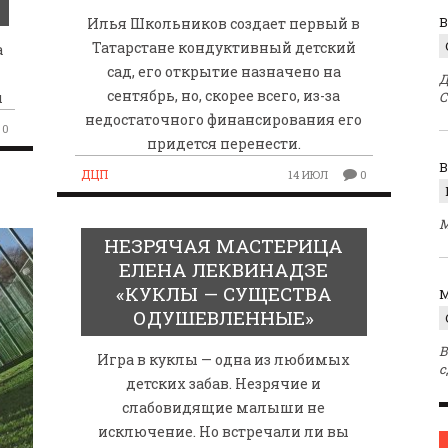
В
Илья Школьников создает первый в
Татарстане кондуктивный детский
а
сад, его открытие назначено на
Д
сентябрь, но, скорее всего, из-за
ы
С
недостаточного финансирования его
0
придется перенести.
ДЦП
14 ИЮЛ
0
М
НЕЗРЯЧАЯ МАСТЕРИЦА
ЕЛЕНА ЛЕКВИНАДЗЕ
«КУКЛЫ — СУЩЕСТВА
M
ОДУШЕВЛЕННЫЕ»
В
Игра в куклы — одна из любимых
с
детских забав. Незрячие и
слабовидящие малыши не
исключение. Но встречали ли вы