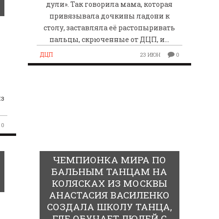
дули». Так говорила мама, которая
привязывала дочкины ладони к
столу, заставляла её растопыривать
пальцы, скрюченные от ДЦП, и…
у
ДЦП
23 ИЮН
0
из
0
ЧЕМПИОНКА МИРА ПО
БАЛЬНЫМ ТАНЦАМ НА
КОЛЯСКАХ ИЗ МОСКВЫ
АНАСТАСИЯ ВАСИЛЕНКО
СОЗДАЛА ШКОЛУ ТАНЦА,
ГДЕ ОБУЧАЕТ ЛЮДЕЙ С