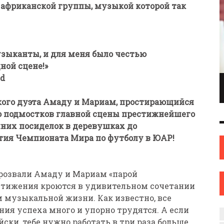
 африканской группы, музыкой которой так
зыканты, и для меня было честью
ной сцене!»
yd
ПИОНКА ПО
ИНЖЕНЕР С ТВОРЧЕСКИМИ АМБИЦИЯМИ.
ОНКАМ ИЗ
ИЛИ КАК ЖЕНЩИНА ИЗ НОВОПОЛОЦКА
кого дуэта Амаду и Мариам, простирающийся
ОВА
НАШЛА СЕБЯ В ИСКУССТВЕ
до подмостков главной сцены престижнейшего
ИСКУССТВО
12 СЕН
0
31 АВГ
0
шних посиделок в деревушках до
тия Чемпионата Мира по футболу в ЮАР!
прозвали Амаду и Мариам «парой
стижения кроются в удивительном сочетании
 музыкальной жизни. Как известно, все
ия успеха много и упорно трудятся. А если
ски, тебе нужно работать в три раза больше.