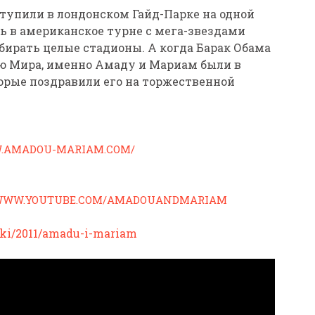
тупили в лондонском Гайд-Парке на одной
ись в американское турне с мега-звездами
обирать целые стадионы. А когда Барак Обама
ю Мира, именно Амаду и Мариам были в
орые поздравили его на торжественной
W.AMADOU-MARIAM.COM/
/WWW.YOUTUBE.COM/AMADOUANDMARIAM
niki/2011/amadu-i-mariam