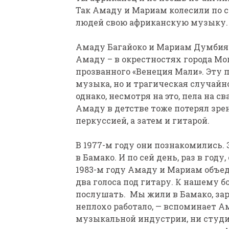
Так Амаду и Мариам колесили по с
людей свою африканскую музыку.
Амаду Багайоко и Мариам Думбия в
Амаду – в окрестностях города Мо
прозванного «Венеция Мали». Эту 
музыка, но и трагическая случайно
однако, несмотря на это, пела на с
Амаду в детстве тоже потерял зре
перкуссией, а затем и гитарой.
В 1977-м году они познакомились
в Бамако. И по сей день, раз в год
1983-м году Амаду и Мариам объед
два голоса под гитару. К нашему
послушать. Мы жили в Бамако, зар
неплохо работало, — вспоминает Ам
музыкальной индустрии, ни студи