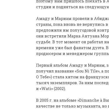
поэтому нам пришлось поехать в А
студии и подняться на следующую
Амаду и Мариам провели в Абиджан
страны, пока вновь не вернулись в 
предложили им полугодовой контр
они встретили Марка Антуана Мор
судьбе. В тот момент он работал н
времени уже был фанатом дуэта. В
продюсером и менеджером группы
Первый альбом Амаду и Мариам, за
получил название «Sou Ni Tile», а п
О Тебе») стала хитом на французск
тысяч экземпляров. За ним последов
и «Wati» (2002).
В 2005 г. на альбоме »Dimanche à 
качестве не только музыканта, но