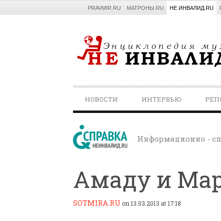
PRAVMIR.RU
МАТРОНЫ.RU
НЕ ИНВАЛИД.RU
PRIMARY
НОВОСТИ
ИНТЕРВЬЮ
РЕП
NAVIGATION
Информационно - сп
Амаду и Ма
SOTMIRA.RU
on 13.03.2013 at 17:18