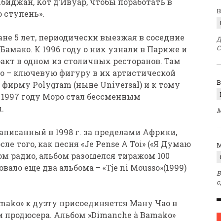
биджан, Кот д’Ивуар, чтобы поработать в
В
 ступень».
е 5 лет, периодически выезжая в соседние
Д
С
Бамако. К 1996 году о них узнали в Париже и
акт в одном из столичных ресторанов. Там
о – ключевую фигуру в их артистической
а фирму Polygram (ныне Universal) и к тому
 1997 году Моро стал бессменным
.
М
писанный в 1998 г. за пределами Африки,
осле того, как песня «Je Pense A Toi» («Я Думаю
M
ом радио, альбом разошелся тиражом 100
ало еще два альбома – «Tje ni Mousso»(1999)
В
с
Bamako» к дуэту присоединяется Ману Чао в
 и продюсера. Альбом »Dimanche à Bamako»