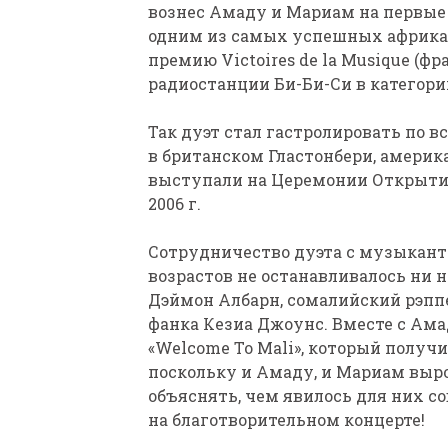
вознес Амаду и Мариам на первые
одним из самых успешных африкан
премию Victoires de la Musique (
радиостанции Би-Би-Си в категори
Так дуэт стал гастролировать по 
в британском Гластонбери, америка
выступали на Церемонии Открытия
2006 г.
Сотрудничество дуэта с музыкант
возрастов не останавливалось ни н
Дэймон Албарн, сомалийский рэпп
фанка Кезиа Джоунс. Вместе с Ам
«Welcome To Mali», который получ
поскольку и Амаду, и Мариам вырос
объяснять, чем явилось для них 
на благотворительном концерте!