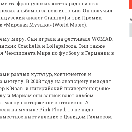
 места французских хит-парадов и стал
ских альбомов за всю историю. Он получил
французский аналог Grammy) и три Премии
и «Мировая Музыка» (World Music).
всему миру. Они играли на фестивале WOMAD,
нских Coachella и Lollapalooza. Они также
 Чемпионата Мира по футболу в Германии в
ами разных культур, континентов и
а минуту. В 2008 году на авансцену выходят
ер K’Naan и нигерийский приверженец блю-
аду и Мариам они записывают альбом
ил массу восторженных откликов. А
ли на музыке Pink Floyd, то не надо
совместное выступление с Дэвидом Гилмором