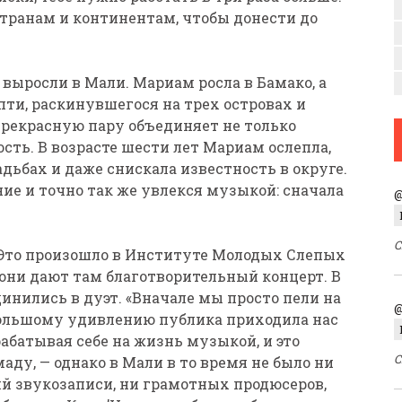
транам и континентам, чтобы донести до
ыросли в Мали. Мариам росла в Бамако, а
пти, раскинувшегося на трех островах и
прекрасную пару объединяет не только
сть. В возрасте шести лет Мариам ослепла,
вадьбах и даже снискала известность в округе.
ние и точно так же увлекся музыкой: сначала
@
С
. Это произошло в Институте Молодых Слепых
у, они дают там благотворительный концерт. В
инились в дуэт. «Вначале мы просто пели на
@
 большому удивлению публика приходила нас
абатывая себе на жизнь музыкой, и это
С
аду, — однако в Мали в то время не было ни
й звукозаписи, ни грамотных продюсеров,