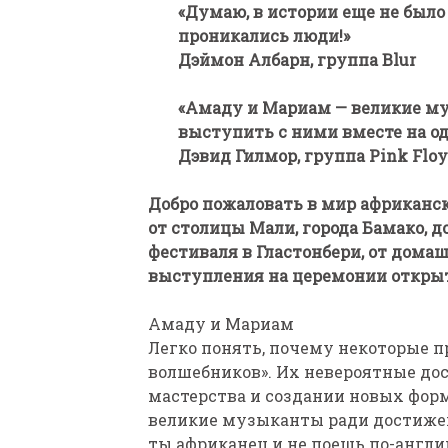
«Думаю, в истории еще не было
проникались люди!»
Дэймон Албарн, группа Blur
«Амаду и Мариам — великие му
выступить с ними вместе на од
Дэвид Гилмор, группа Pink Flo
ПАРАЛИМПИЙСКАЯ ЧЕМ
БИАТЛОНУ И ЛЫЖНЫМ Г
Добро пожаловать в мир африканс
КАЗАНИ ИРИНА ПОЛЯК
от столицы Мали, города Бамако, 
БЕЗ НОГ
фестиваля в Гластонбери, от дома
выступления на церемонии откры
Амаду и Мариам
Легко понять, почему некоторые 
волшебников». Их невероятные до
мастерства и создании новых форм
великие музыканты ради достижен
ты африканец и не поешь по-англий