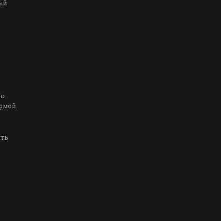
ый
бо
рмой
ить