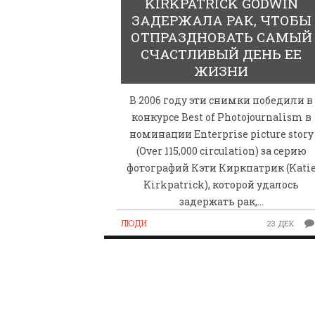
KIRKPATRICK GODWIN
ЗАДЕРЖАЛА РАК, ЧТОБЫ
ОТПРАЗДНОВАТЬ САМЫЙ
СЧАСТЛИВЫЙ ДЕНЬ ЕЕ
ЖИЗНИ
В 2006 году эти снимки победили в
ПАРАЛИМПИЙСКАЯ ЧЕМ
конкурсе Best of Photojournalism в
БИАТЛОНУ И ЛЫЖНЫМ Г
номинации Enterprise picture story
КАЗАНИ ИРИНА ПОЛЯК
(Over 115,000 circulation) за серию
фотографий Кэти Киркпатрик (Kati
БЕЗ НОГ
Kirkpatrick), которой удалось
задержать рак,…
ЛЮДИ
23 ДЕК