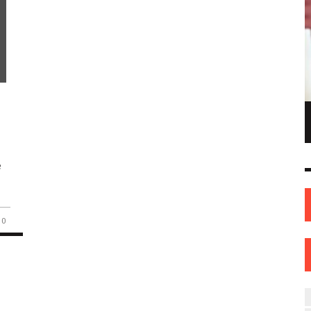
ПИОНКА ПО
ИНЖЕНЕР С ТВОРЧЕСКИМИ АМБИЦИЯМИ.
ОНКАМ ИЗ
ИЛИ КАК ЖЕНЩИНА ИЗ НОВОПОЛОЦКА
ОВА
НАШЛА СЕБЯ В ИСКУССТВЕ
e
ИСКУССТВО
12 СЕН
0
31 АВГ
0
0