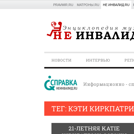
PRAVMIR.RU
МАТРОНЫ.RU
НЕ ИНВАЛИД.RU
PRIMARY
НОВОСТИ
ИНТЕРВЬЮ
РЕП
NAVIGATION
Информационно - сп
ТЕГ: КЭТИ КИРКПАТР
21-ЛЕТНЯЯ KATIE