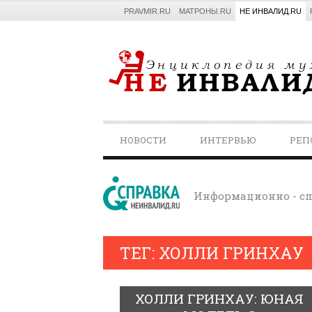
PRAVMIR.RU
МАТРОНЫ.RU
НЕ ИНВАЛИД.RU
PRIMARY
НОВОСТИ
ИНТЕРВЬЮ
РЕП
NAVIGATION
Информационно - сп
ТЕГ: ХОЛЛИ ГРИНХАУ
ХОЛЛИ ГРИНХАУ: ЮНАЯ