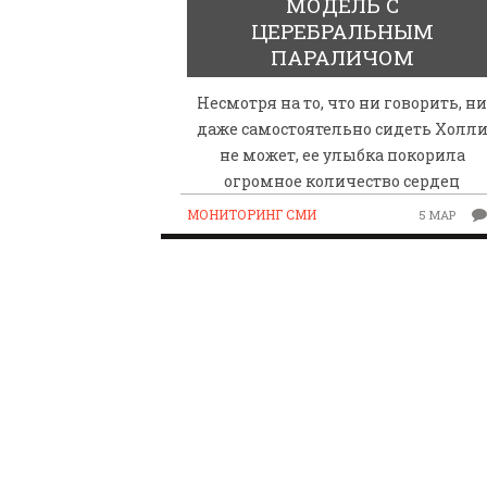
МОДЕЛЬ С
ЦЕРЕБРАЛЬНЫМ
ПАРАЛИЧОМ
Несмотря на то, что ни говорить, н
даже самостоятельно сидеть Холл
не может, ее улыбка покорила
ПАРАЛИМПИЙСКАЯ ЧЕМ
огромное количество сердец
БИАТЛОНУ И ЛЫЖНЫМ Г
МОНИТОРИНГ СМИ
5 МАР
КАЗАНИ ИРИНА ПОЛЯК
БЕЗ НОГ