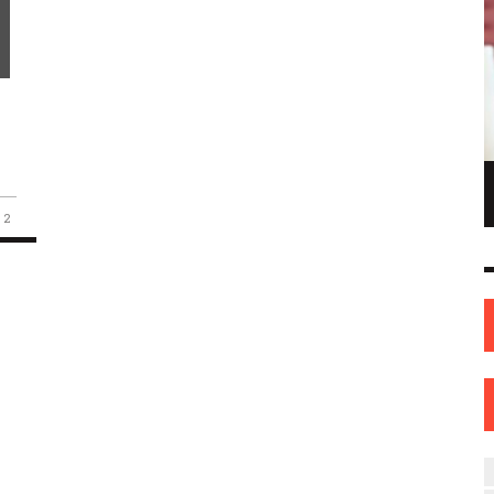
и
и
ПИОНКА ПО
ИНЖЕНЕР С ТВОРЧЕСКИМИ АМБИЦИЯМИ.
ОНКАМ ИЗ
ИЛИ КАК ЖЕНЩИНА ИЗ НОВОПОЛОЦКА
2
ОВА
НАШЛА СЕБЯ В ИСКУССТВЕ
ИСКУССТВО
12 СЕН
0
31 АВГ
0