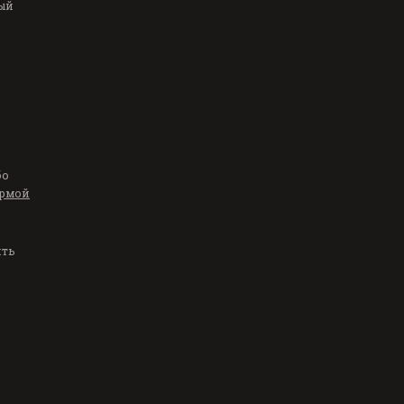
ый
бо
рмой
ить