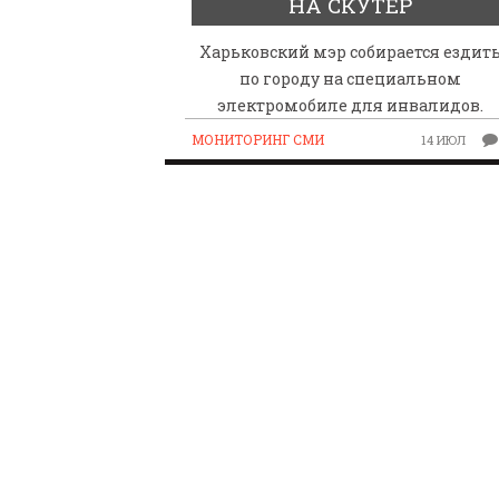
НА СКУТЕР
Харьковский мэр собирается ездит
по городу на специальном
электромобиле для инвалидов.
МОНИТОРИНГ СМИ
14 ИЮЛ
ПАРАЛИМПИЙСКАЯ ЧЕМ
БИАТЛОНУ И ЛЫЖНЫМ Г
КАЗАНИ ИРИНА ПОЛЯК
БЕЗ НОГ