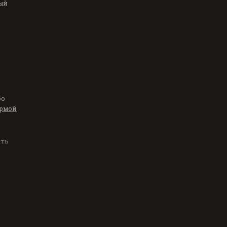
ый
бо
рмой
ить