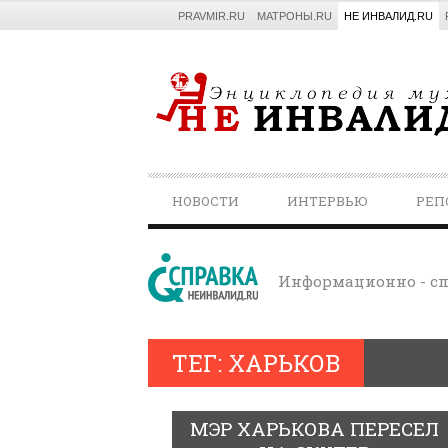
PRAVMIR.RU
МАТРОНЫ.RU
НЕ ИНВАЛИД.RU
PRIMARY
НОВОСТИ
ИНТЕРВЬЮ
РЕП
NAVIGATION
Информационно - сп
ТЕГ: ХАРЬКОВ
МЭР ХАРЬКОВА ПЕРЕСЕЛ